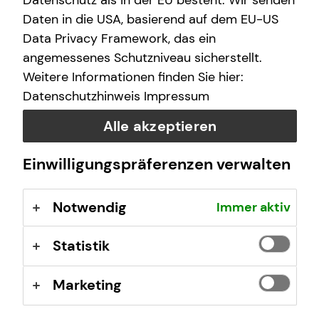
Datenschutz als in der EU besteht. Wir senden
Daten in die USA, basierend auf dem EU-US
Data Privacy Framework, das ein
Das ist tecis
angemessenes Schutzniveau sicherstellt.
Weitere Informationen finden Sie hier:
Wir sind tecis, die Finanzberatung deiner Generation –
Datenschutzhinweis
Impressum
und begleiten dich auf deinem Weg in eine finanziell
selbstbestimmte Zukunft.
Alle akzeptieren
Einwilligungspräferenzen verwalten
Mehr erfahren
Notwendig
Immer aktiv
Statistik
Marketing
Tobias Stübig
Robert-Bosch-Breite 9