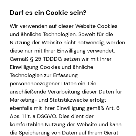
Darf es ein Cookie sein?
Wir verwenden auf dieser Website Cookies
und ähnliche Technologien. Soweit für die
Nutzung der Website nicht notwendig, werden
Wissenswertes
Service
Finanzberatung
Karriere-Infos
diese nur mit Ihrer Einwilligung verwendet.
Gemäß § 25 TDDDG setzen wir mit Ihrer
Über tecis
Kundenportal
Spezialisten-Netzwerk
Karrierechancen
Einwilligung Cookies und ähnliche
teamzukunft
Schadenabwicklung
Investment
Initiativbewerbung
Technologien zur Erfassung
personenbezogener Daten ein. Die
Interview
Videoberatung
anschließende Verarbeitung dieser Daten für
Über mich
Marketing- und Statistikzwecke erfolgt
ebenfalls mit Ihrer Einwilligung gemäß Art. 6
Abs. 1 lit. a DSGVO. Dies dient der
Tobias Weidler
komfortablen Nutzung der Website und kann
die Speicherung von Daten auf Ihrem Gerät