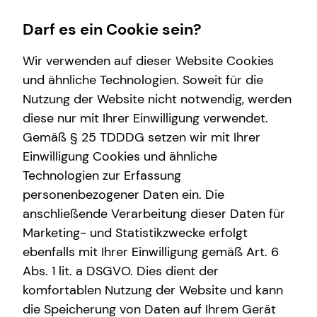
Darf es ein Cookie sein?
Wir verwenden auf dieser Website Cookies
und ähnliche Technologien. Soweit für die
Nutzung der Website nicht notwendig, werden
Finanzberatung
Service
Wissenswertes
Karriere-Infos
diese nur mit Ihrer Einwilligung verwendet.
Gemäß § 25 TDDDG setzen wir mit Ihrer
Videoberatung
Kundenportal
Über mich
Karrierechancen
Einwilligung Cookies und ähnliche
Spezialisten-Netzwerk
Schadenabwicklung
Über tecis
Initiativbewerbung
Technologien zur Erfassung
personenbezogener Daten ein. Die
Private Krankenvorsorge
Podcast
anschließende Verarbeitung dieser Daten für
Immobilienfinanzierung
teamzukunft
Marketing- und Statistikzwecke erfolgt
ebenfalls mit Ihrer Einwilligung gemäß Art. 6
Betriebliche Altersvorsorge
Interview
Abs. 1 lit. a DSGVO. Dies dient der
Investment
komfortablen Nutzung der Website und kann
die Speicherung von Daten auf Ihrem Gerät
Kapitalanlage Immobilien