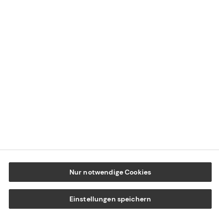
Datenschutz
Cookie-Einstellungen
Beschwerdedialog
Offenlegung von Nachhaltigkeitsthemen
Transparenzhinweis BFSG
www.tecis.de
Nur notwendige Cookies
Einstellungen speichern