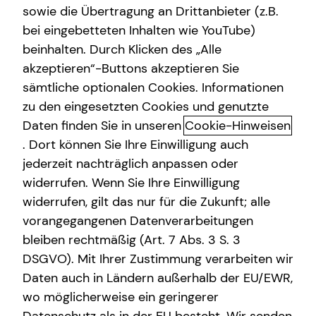
sowie die Übertragung an Drittanbieter (z.B.
Altersvorsorge
bei eingebetteten Inhalten wie YouTube)
beinhalten. Durch Klicken des „Alle
Gewerbliche Versicherungen
akzeptieren“-Buttons akzeptieren Sie
Kindervorsorge: Finanzielle
Arbeitskraftabsicherung
sämtliche optionalen Cookies. Informationen
Sicherheit für dein Kind
zu den eingesetzten Cookies und genutzte
Kindervorsorge
Daten finden Sie in unseren
Cookie-Hinweisen
Als Elternteil möchtest du deinen Kindern nicht nur Liebe
Sach- und Vermögenssicherung
. Dort können Sie Ihre Einwilligung auch
und Geborgenheit, sondern auch finanzielle Sicherheit für
jederzeit nachträglich anpassen oder
die Zukunft bieten. Durch kluge Vorsorge lassen sich
Expat
widerrufen. Wenn Sie Ihre Einwilligung
Risiken absichern und wertvolle finanzielle Freiräume
widerrufen, gilt das nur für die Zukunft; alle
schaffen.
vorangegangenen Datenverarbeitungen
bleiben rechtmäßig (Art. 7 Abs. 3 S. 3
Schutz vor Risiken: Wichtige
DSGVO). Mit Ihrer Zustimmung verarbeiten wir
Versicherungen für dein Kind
Daten auch in Ländern außerhalb der EU/EWR,
Haftpflichtversicherung – Schutz vor unerwarteten
wo möglicherweise ein geringerer
Schäden