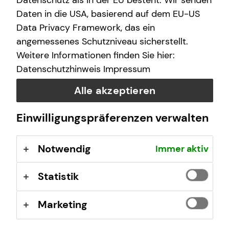
Datenschutz als in der EU besteht. Wir senden
Daten in die USA, basierend auf dem EU-US
Data Privacy Framework, das ein
Das ist tecis
angemessenes Schutzniveau sicherstellt.
Weitere Informationen finden Sie hier:
Wir sind tecis, die Finanzberatung deiner Generation –
Datenschutzhinweis
Impressum
und begleiten dich auf deinem Weg in eine finanziell
selbstbestimmte Zukunft.
Alle akzeptieren
Einwilligungspräferenzen verwalten
Mehr erfahren
Notwendig
Immer aktiv
Statistik
Marketing
Tom Locher
Englerstraße 4 a