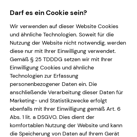
Darf es ein Cookie sein?
Wir verwenden auf dieser Website Cookies
und ähnliche Technologien. Soweit für die
Nutzung der Website nicht notwendig, werden
Karriere-Infos
Finanzberatung
Service
Wissenswertes
diese nur mit Ihrer Einwilligung verwendet.
Gemäß § 25 TDDDG setzen wir mit Ihrer
Karrierechancen
Immobilienfinanzierung
Kundenportal
Über tecis
Einwilligung Cookies und ähnliche
Initiativbewerbung
Investment
Podcast
Technologien zur Erfassung
personenbezogener Daten ein. Die
Kapitalanlage Immobilien
teamzukunft
anschließende Verarbeitung dieser Daten für
Altersvorsorge
Marketing- und Statistikzwecke erfolgt
ebenfalls mit Ihrer Einwilligung gemäß Art. 6
Abs. 1 lit. a DSGVO. Dies dient der
Tom Locher
komfortablen Nutzung der Website und kann
die Speicherung von Daten auf Ihrem Gerät