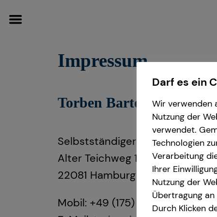
Impressum
Darf es ein 
Torben Bartels
Wissenswertes
Wir verwenden a
Nutzung der Webs
Über tecis
verwendet. Gemä
Selbstständiger Repräsentant fü
Technologien zu
Verarbeitung die
Alter Teichweg 17
Ihrer Einwilligu
22081 Hamburg
Nutzung der Web
Übertragung an D
Mobil: +49 (175) 8589439
Durch Klicken de