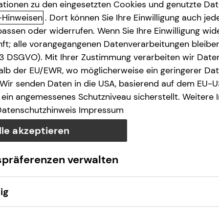
ationen zu den eingesetzten Cookies und genutzte Date
-Hinweisen
. Dort können Sie Ihre Einwilligung auch jede
assen oder widerrufen. Wenn Sie Ihre Einwilligung wide
e des § 18 Abs. 2 MStV
unft; alle vorangegangenen Datenverarbeitungen bleib
. 3 DSGVO). Mit Ihrer Zustimmung verarbeiten wir Date
lb der EU/EWR, wo möglicherweise ein geringerer Date
 Wir senden Daten in die USA, basierend auf dem EU-U
ein angemessenes Schutzniveau sicherstellt. Weitere 
Datenschutzhinweis
Impressum
lle akzeptieren
wO​
spräferenzen verwalten
ig