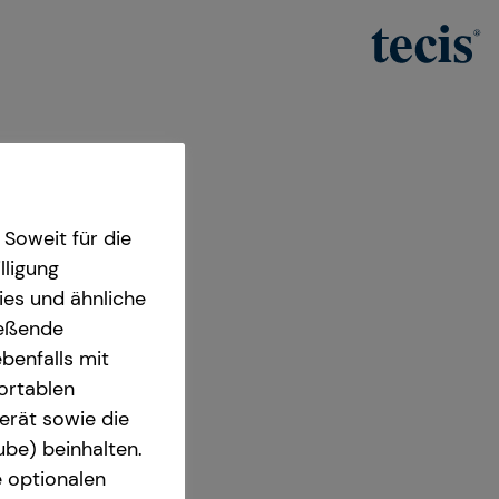
Soweit für die
lligung
ies und ähnliche
ießende
benfalls mit
fortablen
erät sowie die
ube) beinhalten.
e optionalen