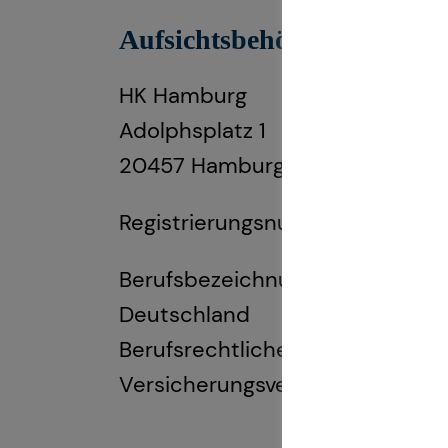
Aufsichtsbehörde:
HK Hamburg
Adolphsplatz 1
20457 Hamburg
Registrierungsnummer: D-F-131
Berufsbezeichnung: Finanzanlage
Deutschland
Berufsrechtliche Regelungen: 
Versicherungsvermittlung und -