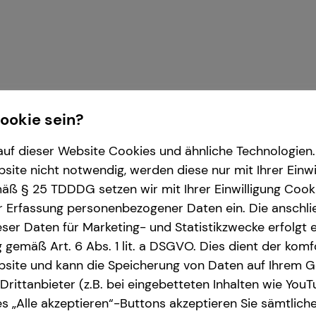
Cookie sein?
uf dieser Website Cookies und ähnliche Technologien. 
ite nicht notwendig, werden diese nur mit Ihrer Einwi
ß § 25 TDDDG setzen wir mit Ihrer Einwilligung Cook
r die tecis Finanzdienstleistungen AG
r Erfassung personenbezogener Daten ein. Die anschl
ser Daten für Marketing- und Statistikzwecke erfolgt e
ng gemäß Art. 6 Abs. 1 lit. a DSGVO. Dies dient der kom
site und kann die Speicherung von Daten auf Ihrem G
rittanbieter (z.B. bei eingebetteten Inhalten wie YouT
s „Alle akzeptieren“-Buttons akzeptieren Sie sämtlich