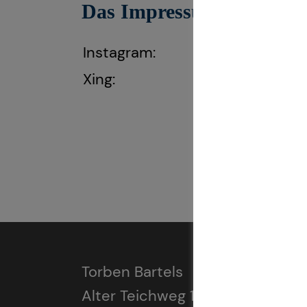
Das Impressum gilt auch f
Instagram:
https://www.in
Xing:
https://www.xi
Torben Bartels
Alter Teichweg 17