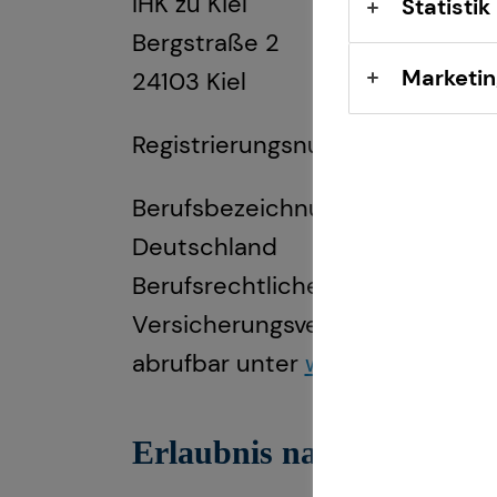
IHK zu Kiel
Statistik
Bergstraße 2
Marketin
24103 Kiel
Registrierungsnummer: D-0UC
Berufsbezeichnung: Versicherun
Deutschland
Berufsrechtliche Regelungen: 
Versicherungsvertrag (VVG), Ve
abrufbar unter
www.gesetze-im-
Erlaubnis nach § 34f Gew