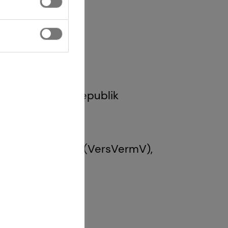
 1 GewO Bundesrepublik
Gesetz über den
g und -beratung (VersVermV),