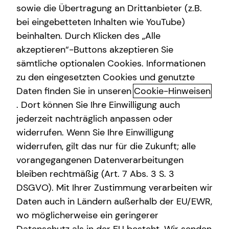
sowie die Übertragung an Drittanbieter (z.B.
Altersvorsorge
bei eingebetteten Inhalten wie YouTube)
beinhalten. Durch Klicken des „Alle
Gewerbliche Versicherungen
Tristan Hasse
akzeptieren“-Buttons akzeptieren Sie
Arbeitskraftabsicherung
sämtliche optionalen Cookies. Informationen
Sales Manager
zu den eingesetzten Cookies und genutzte
Kindervorsorge
in Köln und Umgebung
Daten finden Sie in unseren
Cookie-Hinweisen
Sach- und Vermögenssicherung
. Dort können Sie Ihre Einwilligung auch
jederzeit nachträglich anpassen oder
Expat
widerrufen. Wenn Sie Ihre Einwilligung
widerrufen, gilt das nur für die Zukunft; alle
vorangegangenen Datenverarbeitungen
bleiben rechtmäßig (Art. 7 Abs. 3 S. 3
DSGVO). Mit Ihrer Zustimmung verarbeiten wir
Daten auch in Ländern außerhalb der EU/EWR,
wo möglicherweise ein geringerer