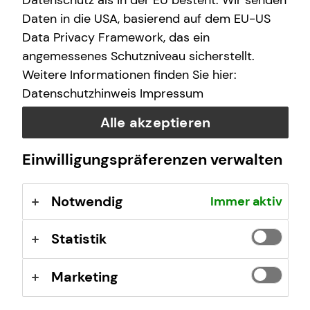
Datenschutz als in der EU besteht. Wir senden
Daten in die USA, basierend auf dem EU-US
Data Privacy Framework, das ein
Das tecis Spezialisten-Netzwerk
angemessenes Schutzniveau sicherstellt.
Weitere Informationen finden Sie hier:
Ich zeige dir die Besonderheit unseres Spezialisten-
Datenschutzhinweis
Impressum
Netzwerkes und die Vielzahl der Vorteile für unsere
Kundinnen und Kunden.
Alle akzeptieren
Einwilligungspräferenzen verwalten
Mehr erfahren
Notwendig
Immer aktiv
Statistik
Marketing