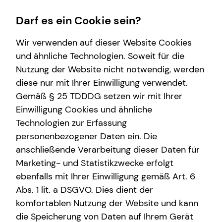
Darf es ein Cookie sein?
Wir verwenden auf dieser Website Cookies
und ähnliche Technologien. Soweit für die
Nutzung der Website nicht notwendig, werden
Wissenswertes
Service
Finanzberatung
Karriere-Infos
diese nur mit Ihrer Einwilligung verwendet.
Gemäß § 25 TDDDG setzen wir mit Ihrer
Über tecis
Kundenportal
Videoberatung
Karrierechancen
Einwilligung Cookies und ähnliche
Podcast
Schadenabwicklung
Spezialisten-Netzwerk
Initiativbewerbung
Technologien zur Erfassung
personenbezogener Daten ein. Die
teamzukunft
Private Krankenvorsorge
anschließende Verarbeitung dieser Daten für
Über mich
Immobilienfinanzierung
Marketing- und Statistikzwecke erfolgt
ebenfalls mit Ihrer Einwilligung gemäß Art. 6
Betriebliche Altersvorsorge
Abs. 1 lit. a DSGVO. Dies dient der
Tristan Hasse
Investment
komfortablen Nutzung der Website und kann
die Speicherung von Daten auf Ihrem Gerät
Kapitalanlage Immobilien