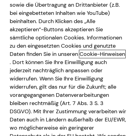
sowie die Übertragung an Drittanbieter (z.B.
bei eingebetteten Inhalten wie YouTube)
Valentin Rott
beinhalten. Durch Klicken des „Alle
Bürgermeister-Fischer-Straße 12
akzeptieren“-Buttons akzeptieren Sie
86150 Augsburg
sämtliche optionalen Cookies. Informationen
zu den eingesetzten Cookies und genutzte
Erlaubnis nach § 34d GewO​
Daten finden Sie in unseren
Cookie-Hinweisen
. Dort können Sie Ihre Einwilligung auch
Aufsichtsbehörde:
jederzeit nachträglich anpassen oder
IHK für München und Oberbayern
widerrufen. Wenn Sie Ihre Einwilligung
Max-Joseph-Straße 2
widerrufen, gilt das nur für die Zukunft; alle
80333 München
vorangegangenen Datenverarbeitungen
bleiben rechtmäßig (Art. 7 Abs. 3 S. 3
Registrierungsnummer: D-FYYJ-4KRVA-97
DSGVO). Mit Ihrer Zustimmung verarbeiten wir
Berufsbezeichnung: Versicherungsvertreter mit Erlaubnis
Daten auch in Ländern außerhalb der EU/EWR,
nach § 34 d Abs. 1 GewO Bundesrepublik Deutschland
wo möglicherweise ein geringerer
Berufsrechtliche Regelungen: § 34 d Gewerbeordnung