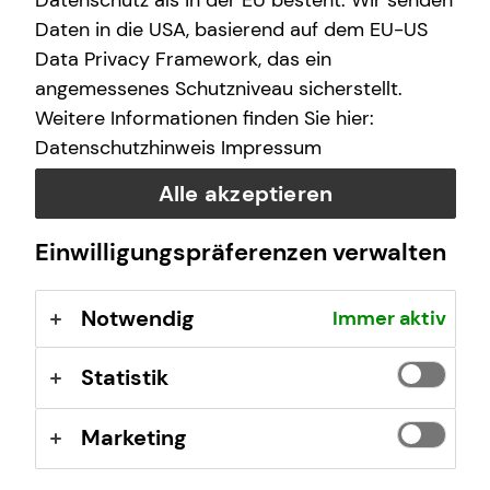
Datenschutz als in der EU besteht. Wir senden
(GewO), §§ 59 – 68 Gesetz über den
Daten in die USA, basierend auf dem EU-US
Versicherungsvertrag (VVG), Verordnung über die
Data Privacy Framework, das ein
Versicherungsvermittlung und -beratung (VersVermV),
angemessenes Schutzniveau sicherstellt.
abrufbar unter
www.gesetze-im-internet.de
Weitere Informationen finden Sie hier:
Datenschutzhinweis
Impressum
Erlaubnis nach § 34f GewO ​
Alle akzeptieren
Aufsichtsbehörde:
Einwilligungspräferenzen verwalten
IHK für München und Oberbayern
Max-Joseph-Straße 2
Notwendig
Immer aktiv
80333 München
Registrierungsnummer: D-F-155-E8XT-08
Statistik
Berufsbezeichnung: Finanzanlagenvermittler nach § 34f
Marketing
Abs. 1 Satz 1 Nr. 1 GewO Bundesrepublik Deutschland
Berufsrechtliche Regelungen: § 34 f Gewerbeordnung