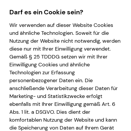
Darf es ein Cookie sein?
Wir verwenden auf dieser Website Cookies
Impressum
und ähnliche Technologien. Soweit für die
Nutzung der Website nicht notwendig, werden
Valentin Rott
Wissenswertes
diese nur mit Ihrer Einwilligung verwendet.
Gemäß § 25 TDDDG setzen wir mit Ihrer
Über mich
Selbstständiger Repräsentant für die tecis
Einwilligung Cookies und ähnliche
Über tecis
Finanzdienstleistungen AG
Technologien zur Erfassung
Bürgermeister-Fischer-Straße 12
personenbezogener Daten ein. Die
86150 Augsburg
anschließende Verarbeitung dieser Daten für
Marketing- und Statistikzwecke erfolgt
Mobil: +49 (152) 21859528
E-Mail:
valentin.rott@tecis.de
ebenfalls mit Ihrer Einwilligung gemäß Art. 6
Abs. 1 lit. a DSGVO. Dies dient der
komfortablen Nutzung der Website und kann
Verantwortlicher im Sinne des § 18 Abs. 2
die Speicherung von Daten auf Ihrem Gerät
MStV