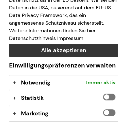
Datenschutz als in der EU besteht. Wir senden
finanzielle Zukunft zu ermöglichen.
Daten in die USA, basierend auf dem EU-US
Data Privacy Framework, das ein
Wir arbeiten an über 400 Standorten, sind untereinander
angemessenes Schutzniveau sicherstellt.
eng vernetzt und von Nord nach Süd und von West nach
Weitere Informationen finden Sie hier:
Ost mit vielen Teams vertreten.
Datenschutzhinweis
Impressum
tecis im Überblick
Alle akzeptieren
40 Jahre Erfahrung am Markt
Deutschlandweit an über 400 Standorten vertreten
Einwilligungspräferenzen verwalten
Unsere Beratungsphilosophie: Wir beraten unsere
Kundinnen und Kunden so, wie wir auch selbst
Notwendig
Immer aktiv
beraten werden möchten – ehrlich,
chancenorientiert, leidenschaftlich und kompetent.
Statistik
Stand: Januar 2026
Marketing
tecis Finanzberatung