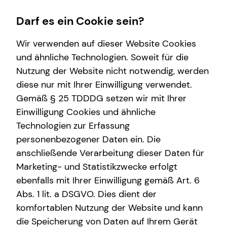
Darf es ein Cookie sein?
Wir verwenden auf dieser Website Cookies
und ähnliche Technologien. Soweit für die
Nutzung der Website nicht notwendig, werden
Wissenswertes
Karriere-Infos
Finanzberatung
Service
diese nur mit Ihrer Einwilligung verwendet.
Gemäß § 25 TDDDG setzen wir mit Ihrer
Über mich
Karrierechancen
Immobilienfinanzierung
Kundenportal
Einwilligung Cookies und ähnliche
Über tecis
Initiativbewerbung
Investment
Technologien zur Erfassung
personenbezogener Daten ein. Die
Kapitalanlage Immobilien
anschließende Verarbeitung dieser Daten für
Altersvorsorge
Marketing- und Statistikzwecke erfolgt
ebenfalls mit Ihrer Einwilligung gemäß Art. 6
Abs. 1 lit. a DSGVO. Dies dient der
komfortablen Nutzung der Website und kann
die Speicherung von Daten auf Ihrem Gerät