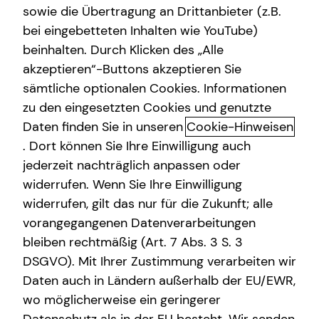
sowie die Übertragung an Drittanbieter (z.B.
bei eingebetteten Inhalten wie YouTube)
beinhalten. Durch Klicken des „Alle
akzeptieren“-Buttons akzeptieren Sie
Das ist tecis
sämtliche optionalen Cookies. Informationen
zu den eingesetzten Cookies und genutzte
Dürfen wir uns kurz vorstellen? Wir sind tecis – die
Daten finden Sie in unseren
Cookie-Hinweisen
Finanzberatung deiner Generation – und begleiten dich
auf deinem Weg in eine finanziell selbstbestimmte
. Dort können Sie Ihre Einwilligung auch
Zukunft. Altersvorsorge, Absicherung, Vermögensaufbau,
jederzeit nachträglich anpassen oder
Immobilienfinanzierung – wir sind Ansprechpartner für
widerrufen. Wenn Sie Ihre Einwilligung
die finanziellen Fragen in deinem Leben.
widerrufen, gilt das nur für die Zukunft; alle
vorangegangenen Datenverarbeitungen
Gegründet wurde die tecis Finanzdienstleistungen AG
bleiben rechtmäßig (Art. 7 Abs. 3 S. 3
bereits 1986 in Hamburg. Heute sind wir mit über 3.900
DSGVO). Mit Ihrer Zustimmung verarbeiten wir
lizenzierten Finanzberaterinnen und Finanzberatern
Daten auch in Ländern außerhalb der EU/EWR,
deutschlandweit vertreten. Uns verbindet die
Leidenschaft für das, was wir tun. Unsere Mission dabei
wo möglicherweise ein geringerer
ist es, den nachfolgenden Generationen eine bessere