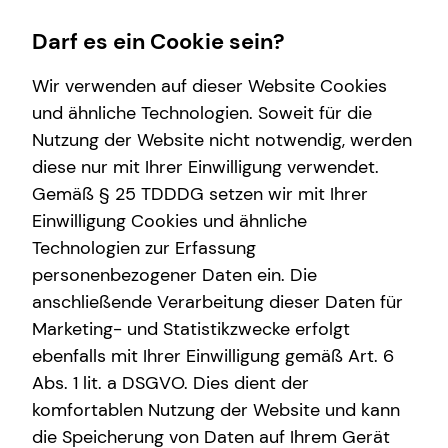
Darf es ein Cookie sein?
Wir verwenden auf dieser Website Cookies
und ähnliche Technologien. Soweit für die
Nutzung der Website nicht notwendig, werden
Finanzberatung
Karriere-Infos
Service
Wissenswertes
diese nur mit Ihrer Einwilligung verwendet.
Gemäß § 25 TDDDG setzen wir mit Ihrer
Videoberatung
Karrierechancen
Kundenportal
Über mich
Einwilligung Cookies und ähnliche
Spezialisten-Netzwerk
Initiativbewerbung
Schadenabwicklung
Über tecis
Technologien zur Erfassung
personenbezogener Daten ein. Die
Private Krankenvorsorge
Podcast
anschließende Verarbeitung dieser Daten für
Immobilienfinanzierung
teamzukunft
Marketing- und Statistikzwecke erfolgt
ebenfalls mit Ihrer Einwilligung gemäß Art. 6
Betriebliche Altersvorsorge
Interview
Abs. 1 lit. a DSGVO. Dies dient der
Investment
komfortablen Nutzung der Website und kann
die Speicherung von Daten auf Ihrem Gerät
Kapitalanlage Immobilien