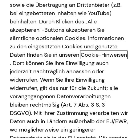
sowie die Übertragung an Drittanbieter (z.B.
Altersvorsorge
bei eingebetteten Inhalten wie YouTube)
beinhalten. Durch Klicken des „Alle
Gewerbliche Versicherungen
akzeptieren“-Buttons akzeptieren Sie
Arbeitskraftabsicherung: Warum
Arbeitskraftabsicherung
sämtliche optionalen Cookies. Informationen
deine Arbeitskraft geschützt
zu den eingesetzten Cookies und genutzte
Kindervorsorge
werden sollte
Daten finden Sie in unseren
Cookie-Hinweisen
Sach- und Vermögenssicherung
. Dort können Sie Ihre Einwilligung auch
Einen wertvollen Gegenstand, das eigene Auto oder die
jederzeit nachträglich anpassen oder
Expat
Wohnung versichern? Klingt logisch. Aber auch die eigene
widerrufen. Wenn Sie Ihre Einwilligung
Arbeitskraft sollten erwerbstätige Menschen finanziell
widerrufen, gilt das nur für die Zukunft; alle
absichern. Hast du schon einmal darüber nachgedacht,
vorangegangenen Datenverarbeitungen
was passieren würde, wenn du aus gesundheitlichen
bleiben rechtmäßig (Art. 7 Abs. 3 S. 3
Gründen nicht mehr arbeiten könntest? Dieses Risiko ist
DSGVO). Mit Ihrer Zustimmung verarbeiten wir
viel höher, als die meisten vermuten. Jede vierte Person
Daten auch in Ländern außerhalb der EU/EWR,
ist im Laufe ihres Berufslebens von Erwerbs- oder gar
wo möglicherweise ein geringerer
Berufsunfähigkeit bedroht. Ein schlimmer Unfall oder eine