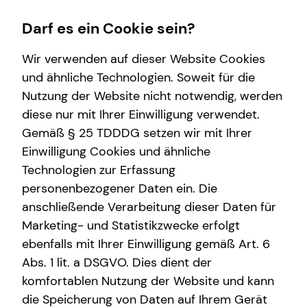
Darf es ein Cookie sein?
Wir verwenden auf dieser Website Cookies
Impressum
und ähnliche Technologien. Soweit für die
Nutzung der Website nicht notwendig, werden
Vitali Lukarewski
Wissenswertes
diese nur mit Ihrer Einwilligung verwendet.
Gemäß § 25 TDDDG setzen wir mit Ihrer
Über tecis
Selbstständiger Repräsentant für die tecis
Einwilligung Cookies und ähnliche
Finanzdienstleistungen AG
Technologien zur Erfassung
Erich-Maria-Remarque-Ring 22
personenbezogener Daten ein. Die
49074 Osnabrück
anschließende Verarbeitung dieser Daten für
Marketing- und Statistikzwecke erfolgt
Mobil: +49 (157) 53613183
E-Mail:
vitali.lukarewski@tecis.de
ebenfalls mit Ihrer Einwilligung gemäß Art. 6
Abs. 1 lit. a DSGVO. Dies dient der
komfortablen Nutzung der Website und kann
Verantwortlicher im Sinne des § 18 Abs. 2
die Speicherung von Daten auf Ihrem Gerät
MStV