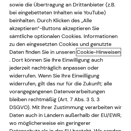
sowie die Übertragung an Drittanbieter (z.B.
bei eingebetteten Inhalten wie YouTube)
Vitali Lukarewski
beinhalten. Durch Klicken des „Alle
Erich-Maria-Remarque-Ring 22
akzeptieren“-Buttons akzeptieren Sie
49074 Osnabrück
sämtliche optionalen Cookies. Informationen
zu den eingesetzten Cookies und genutzte
Erlaubnis nach § 34d GewO​
Daten finden Sie in unseren
Cookie-Hinweisen
. Dort können Sie Ihre Einwilligung auch
Aufsichtsbehörde:
jederzeit nachträglich anpassen oder
IHK Osnabrück - Emsland - Grafschaft Bentheim
widerrufen. Wenn Sie Ihre Einwilligung
Neuer Graben 38
widerrufen, gilt das nur für die Zukunft; alle
49074 Osnabrück
vorangegangenen Datenverarbeitungen
bleiben rechtmäßig (Art. 7 Abs. 3 S. 3
Registrierungsnummer: D-D6BV-8NWJX-11
DSGVO). Mit Ihrer Zustimmung verarbeiten wir
Berufsbezeichnung: Versicherungsvertreter mit Erlaubnis
Daten auch in Ländern außerhalb der EU/EWR,
nach § 34 d Abs. 1 GewO Bundesrepublik Deutschland
wo möglicherweise ein geringerer
Berufsrechtliche Regelungen: § 34 d Gewerbeordnung