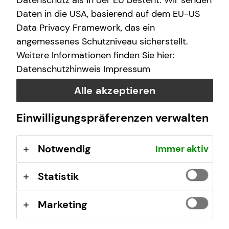
Datenschutz als in der EU besteht. Wir senden
(GewO), §§ 59 – 68 Gesetz über den
Daten in die USA, basierend auf dem EU-US
Versicherungsvertrag (VVG), Verordnung über die
Data Privacy Framework, das ein
Versicherungsvermittlung und -beratung (VersVermV),
angemessenes Schutzniveau sicherstellt.
abrufbar unter
www.gesetze-im-internet.de
Weitere Informationen finden Sie hier:
Datenschutzhinweis
Impressum
Erlaubnis nach § 34f GewO ​
Alle akzeptieren
Aufsichtsbehörde:
Einwilligungspräferenzen verwalten
IHK Osnabrück - Emsland - Grafschaft Bentheim
Neuer Graben 38
Notwendig
Immer aktiv
49074 Osnabrück
Registrierungsnummer: D-F-162-9PY6-38
Statistik
Berufsbezeichnung: Finanzanlagenvermittler nach § 34f
Marketing
Abs. 1 Satz 1 Nr. 1 GewO Bundesrepublik Deutschland
Berufsrechtliche Regelungen: § 34 f Gewerbeordnung