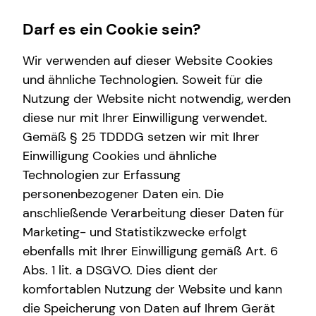
Darf es ein Cookie sein?
Wir verwenden auf dieser Website Cookies
Volker Luther
Seniorberater
und ähnliche Technologien. Soweit für die
Nutzung der Website nicht notwendig, werden
Wissenswertes
diese nur mit Ihrer Einwilligung verwendet.
Gemäß § 25 TDDDG setzen wir mit Ihrer
Über tecis
Einwilligung Cookies und ähnliche
E-Mail
Anruf
Maps
vCard
Technologien zur Erfassung
personenbezogener Daten ein. Die
anschließende Verarbeitung dieser Daten für
Marketing- und Statistikzwecke erfolgt
ebenfalls mit Ihrer Einwilligung gemäß Art. 6
volker.luther@tecis.de
Abs. 1 lit. a DSGVO. Dies dient der
komfortablen Nutzung der Website und kann
Anhalter Straße 1
die Speicherung von Daten auf Ihrem Gerät
06108 Halle