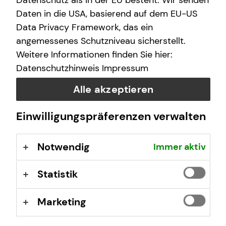
Datenschutz als in der EU besteht. Wir senden
Samstag
10:00 - 17:00 Uhr
Daten in die USA, basierend auf dem EU-US
Data Privacy Framework, das ein
angemessenes Schutzniveau sicherstellt.
Selbstverständlich sind auch Termine außerhalb
Weitere Informationen finden Sie hier:
dieser Geschäftszeiten auf Anfrage möglich.
Datenschutzhinweis
Impressum
Alle akzeptieren
Einwilligungspräferenzen verwalten
Kontaktformular
Notwendig
Immer aktiv
Statistik
Marketing
Volker Luther