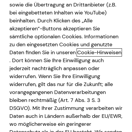
sowie die Übertragung an Drittanbieter (z.B.
bei eingebetteten Inhalten wie YouTube)
+49 (151) 18439830
beinhalten. Durch Klicken des „Alle
akzeptieren“-Buttons akzeptieren Sie
sämtliche optionalen Cookies. Informationen
zu den eingesetzten Cookies und genutzte
Daten finden Sie in unseren
Cookie-Hinweisen
Geschäftszeiten
. Dort können Sie Ihre Einwilligung auch
jederzeit nachträglich anpassen oder
widerrufen. Wenn Sie Ihre Einwilligung
Montag
10:00 - 21:00 Uhr
widerrufen, gilt das nur für die Zukunft; alle
Dienstag
10:00 - 21:00 Uhr
vorangegangenen Datenverarbeitungen
bleiben rechtmäßig (Art. 7 Abs. 3 S. 3
Mittwoch
10:00 - 21:00 Uhr
DSGVO). Mit Ihrer Zustimmung verarbeiten wir
Donnerstag
10:00 - 21:00 Uhr
Daten auch in Ländern außerhalb der EU/EWR,
wo möglicherweise ein geringerer
Freitag
10:00 - 21:00 Uhr