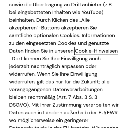
sowie die Übertragung an Drittanbieter (z.B.
bei eingebetteten Inhalten wie YouTube)
beinhalten. Durch Klicken des „Alle
akzeptieren“-Buttons akzeptieren Sie
Volker Schreiner kennenlernen in
sämtliche optionalen Cookies. Informationen
Heidelberg
zu den eingesetzten Cookies und genutzte
Daten finden Sie in unseren
Cookie-Hinweisen
Ich bin gerne Dein persönlicher Ansprechpartner vor Ort.
. Dort können Sie Ihre Einwilligung auch
Hier erfährst Du mehr über mich.
jederzeit nachträglich anpassen oder
Über mich
widerrufen. Wenn Sie Ihre Einwilligung
widerrufen, gilt das nur für die Zukunft; alle
Als Fachtrainer für Vorsorge und Versicherungen begleite
vorangegangenen Datenverarbeitungen
ich unsere jungen Vertriebspartner von den Anfängen bis
bleiben rechtmäßig (Art. 7 Abs. 3 S. 3
zur Sachkundeprüfung zur Versicherungsfachfrau / zum
DSGVO). Mit Ihrer Zustimmung verarbeiten wir
Versicherungsfachmann bei der IHK. Aber auch für die
Daten auch in Ländern außerhalb der EU/EWR,
"alten Hasen" bin ich Ansprechpartner für alle Fragen aus
wo möglicherweise ein geringerer
diesen Bereichen.