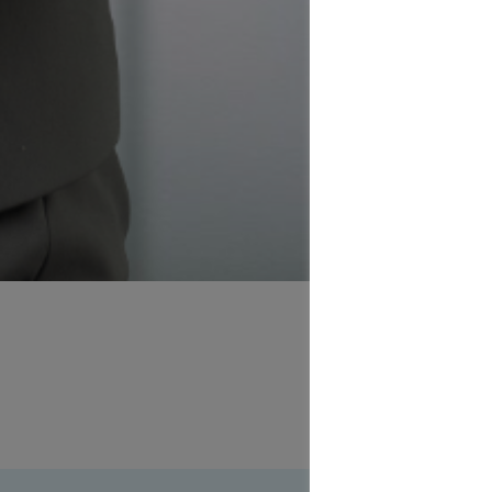
Ab
in M