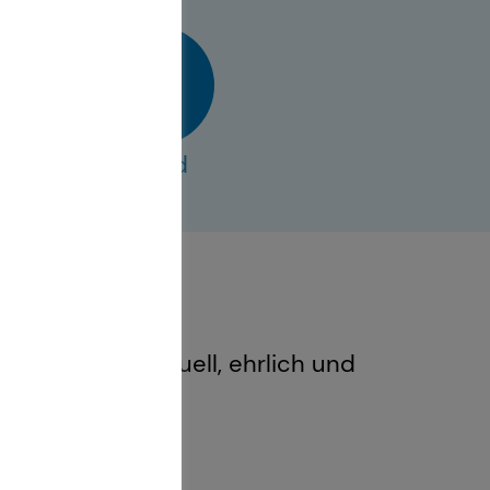
vCard
atung – individuell, ehrlich und