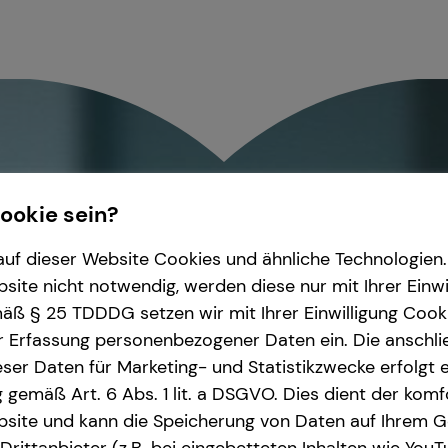
Cookie sein?
uf dieser Website Cookies und ähnliche Technologien. 
ite nicht notwendig, werden diese nur mit Ihrer Einwi
ß § 25 TDDDG setzen wir mit Ihrer Einwilligung Cook
r Erfassung personenbezogener Daten ein. Die anschl
ser Daten für Marketing- und Statistikzwecke erfolgt e
ng gemäß Art. 6 Abs. 1 lit. a DSGVO. Dies dient der kom
site und kann die Speicherung von Daten auf Ihrem G
rittanbieter (z.B. bei eingebetteten Inhalten wie YouT