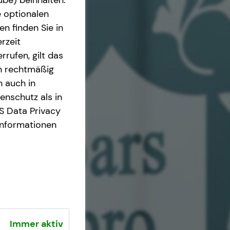
e optionalen
n finden Sie in
rzeit
rrufen, gilt das
en rechtmäßig
n auch in
nschutz als in
S Data Privacy
Informationen
Immer aktiv