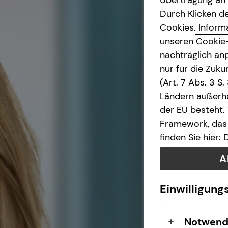
Durch Klicken de
Kindervorsorge
Cookies. Inform
unseren
Cookie
nachträglich anp
nur für die Zuk
(Art. 7 Abs. 3 S
Ländern außerha
der EU besteht.
Framework, das 
finden Sie hier:
A
Einwilligung
Notwend