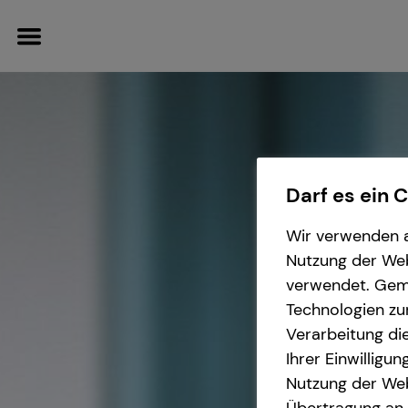
Wissenswertes
Finanzberatung
Darf es ein 
Wir verwenden a
Über mich
Investment
Nutzung der Webs
verwendet. Gemä
Über tecis
Kapitalanlage Immobilien
Technologien zu
Verarbeitung die
Interview
Altersvorsorge
Ihrer Einwilligu
Nutzung der Web
Arbeitskraftabsicherung
Übertragung an D