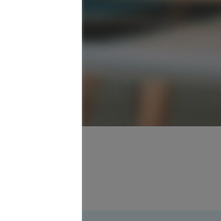
rin
nnheim