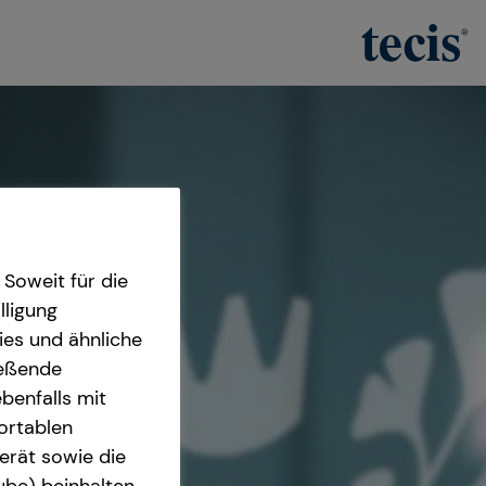
Soweit für die
lligung
ies und ähnliche
ießende
benfalls mit
fortablen
erät sowie die
ube) beinhalten.