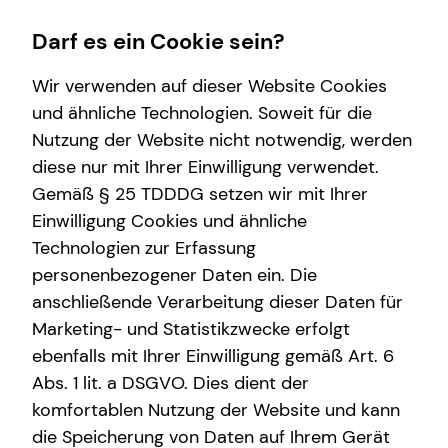
Darf es ein Cookie sein?
Wir verwenden auf dieser Website Cookies
und ähnliche Technologien. Soweit für die
Nutzung der Website nicht notwendig, werden
Wissenswertes
Finanzberatung
diese nur mit Ihrer Einwilligung verwendet.
Gemäß § 25 TDDDG setzen wir mit Ihrer
Über mich
Investment
Einwilligung Cookies und ähnliche
Über tecis
Kapitalanlage Immobilien
Technologien zur Erfassung
personenbezogener Daten ein. Die
Interview
Altersvorsorge
anschließende Verarbeitung dieser Daten für
Arbeitskraftabsicherung
Marketing- und Statistikzwecke erfolgt
ebenfalls mit Ihrer Einwilligung gemäß Art. 6
Kindervorsorge
Abs. 1 lit. a DSGVO. Dies dient der
Abigel Orban
komfortablen Nutzung der Website und kann
die Speicherung von Daten auf Ihrem Gerät