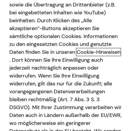
sowie die Übertragung an Drittanbieter (z.B.
bei eingebetteten Inhalten wie YouTube)
beinhalten. Durch Klicken des „Alle
akzeptieren“-Buttons akzeptieren Sie
Abigel Orban kennenlernen in
sämtliche optionalen Cookies. Informationen
Mannheim
zu den eingesetzten Cookies und genutzte
Daten finden Sie in unseren
Cookie-Hinweisen
Finanzen sind so individuell wie das Leben selbst – und
. Dort können Sie Ihre Einwilligung auch
genau deshalb bin ich für dich da. Egal, ob du gerade
jederzeit nachträglich anpassen oder
mitten im Berufsleben stehst, deine ersten Ziele
widerrufen. Wenn Sie Ihre Einwilligung
verwirklichst oder über die Zukunft nachdenkst: Jede
widerrufen, gilt das nur für die Zukunft; alle
Lebensphase bringt neue Fragen rund um Vorsorge,
vorangegangenen Datenverarbeitungen
Absicherung und Vermögensaufbau und
Vermögenssicherung mit sich.
bleiben rechtmäßig (Art. 7 Abs. 3 S. 3
DSGVO). Mit Ihrer Zustimmung verarbeiten wir
Als Finanzberaterin helfe ich dir, deine finanziellen Ziele
Daten auch in Ländern außerhalb der EU/EWR,
und Wünsche zu erreichen – mit einer Beratung, die sich
wo möglicherweise ein geringerer
ganz auf dich und deine Situation konzentriert.