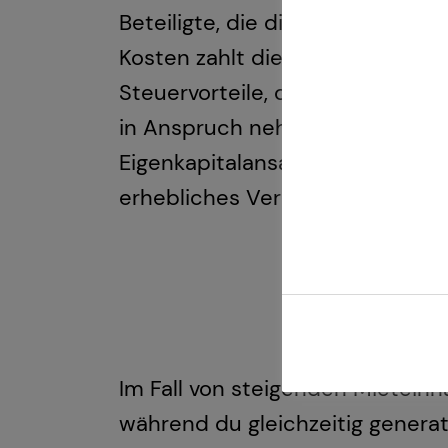
Beteiligte, die dich dabei unte
Kosten zahlt die Mieterin bzw. d
Steuervorteile, die du bei eine
in Anspruch nehmen könntest. 
Eigenkapitalansatz und einer m
erhebliches Vermögen aufbauen
Im Fall von steigenden Mietein
während du gleichzeitig gener