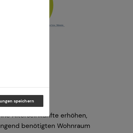
lungen speichern
ine Alterseinkünfte erhöhen,
dringend benötigten Wohnraum