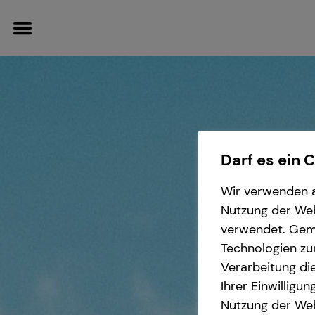
Finanzberatung
Wissenswertes
Service
Darf es ein 
Videoberatung
Über tecis
Kundenportal
Wir verwenden a
Nutzung der Webs
Spezialisten-Netzwerk
teamzukunft
verwendet. Gemä
Technologien zu
Verarbeitung die
Investment
Interview
Ihrer Einwilligu
Nutzung der Web
Kapitalanlage Immobilien