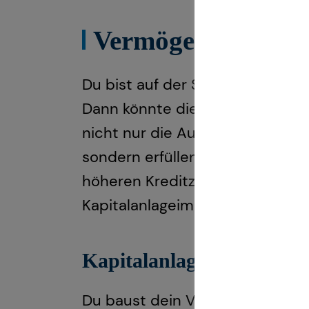
Vermögensaufbau 
Du bist auf der Suche nach eine
Dann könnte die Investition in I
nicht nur die Aussicht auf lang
sondern erfüllen auch den Wunsc
höheren Kreditzinsen für die Kau
Kapitalanlageimmobilien sind ein
Kapitalanlageimmobilien b
Du baust dein Vermögen nicht al