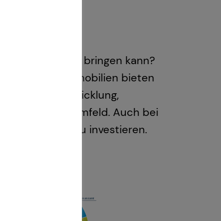
eten
n Zeiten Rendite bringen kann?
 Kapitalanlageimmobilien bieten
sitive Wertentwicklung,
volatilen Marktumfeld. Auch bei
bilen Sachwert zu investieren.
le Zukunft.