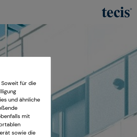
Soweit für die
lligung
ies und ähnliche
ießende
benfalls mit
fortablen
erät sowie die