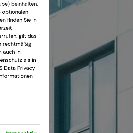
ube) beinhalten.
e optionalen
n finden Sie in
rzeit
rrufen, gilt das
en rechtmäßig
n auch in
nschutz als in
S Data Privacy
Informationen