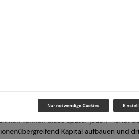
rstützen: Den Großteil der monatlichen
er Mieter und der Staat ermöglicht dir
r selbst genutzten Wohnimmobilie nicht
Somit lässt sich bei überschaubarem
oderaten monatlichen Zuzahlung ein
.
Nur notwendige Cookies
Einstel
nahmen können diese später jeden Monat de
ationenübergreifend Kapital aufbauen und 