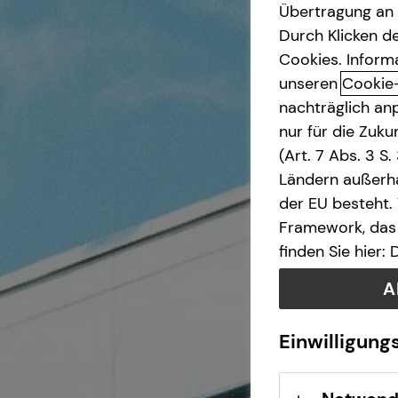
Übertragung an D
Durch Klicken de
Cookies. Inform
unseren
Cookie
nachträglich anp
nur für die Zuk
(Art. 7 Abs. 3 S
Ländern außerha
der EU besteht.
Framework, das 
finden Sie hier:
A
Einwilligung