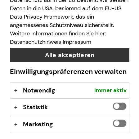
Datenschutz als in der EU besteht. Wir senden
Daten in die USA, basierend auf dem EU-US
Data Privacy Framework, das ein
angemessenes Schutzniveau sicherstellt.
Weitere Informationen finden Sie hier:
Datenschutzhinweis
Impressum
Deine Vorteile mit mytecis:
Alle akzeptieren
Finanzübersicht auf einen Blick
Einwilligungspräferenzen verwalten
Sieh deine Konten, Depots und Versicherungen an
einem Ort
Verträge und Dokumente digital verwalten
Notwendig
Immer aktiv
Wichtige Unterlagen wie z.B. Beratungsdokumente
oder Versicherungsverträge jederzeit einsehen
Statistik
Schäden online melden
Melde Schäden einfach digital
Marketing
Direkter Kontakt
Stelle mir Terminanfragen oder sende Nachrichten