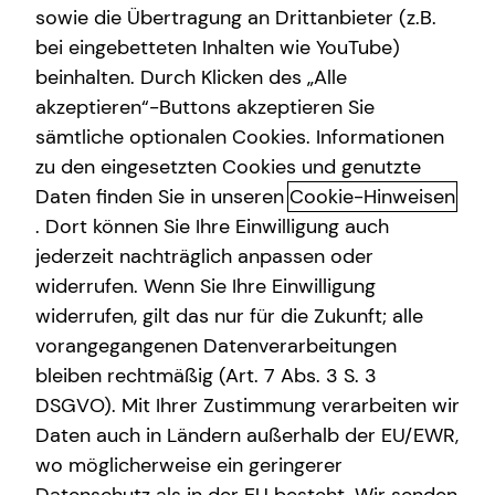
sowie die Übertragung an Drittanbieter (z.B.
bei eingebetteten Inhalten wie YouTube)
beinhalten. Durch Klicken des „Alle
akzeptieren“-Buttons akzeptieren Sie
Mit mytecis – Finanzen und
sämtliche optionalen Cookies. Informationen
Versicherungen digital verwalten
zu den eingesetzten Cookies und genutzte
Daten finden Sie in unseren
Cookie-Hinweisen
Mit mytecis hast du deine Finanzen, Versicherungen und
. Dort können Sie Ihre Einwilligung auch
wichtigen Dokumente jederzeit im Blick.
jederzeit nachträglich anpassen oder
Verwalte deine Verträge, behalte deine Konten und
widerrufen. Wenn Sie Ihre Einwilligung
Depots im Überblick und stehe jederzeit mit mir in
widerrufen, gilt das nur für die Zukunft; alle
Kontakt.
vorangegangenen Datenverarbeitungen
bleiben rechtmäßig (Art. 7 Abs. 3 S. 3
DSGVO). Mit Ihrer Zustimmung verarbeiten wir
Daten auch in Ländern außerhalb der EU/EWR,
wo möglicherweise ein geringerer