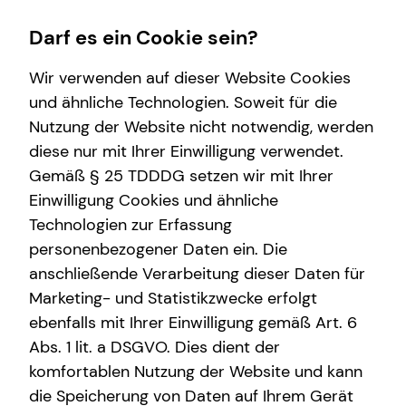
Darf es ein Cookie sein?
Wir verwenden auf dieser Website Cookies
und ähnliche Technologien. Soweit für die
Nutzung der Website nicht notwendig, werden
Finanzberatung
Wissenswertes
Service
diese nur mit Ihrer Einwilligung verwendet.
Gemäß § 25 TDDDG setzen wir mit Ihrer
Videoberatung
Über tecis
Kundenportal
Einwilligung Cookies und ähnliche
Spezialisten-Netzwerk
teamzukunft
Technologien zur Erfassung
personenbezogener Daten ein. Die
Investment
Interview
anschließende Verarbeitung dieser Daten für
Kapitalanlage Immobilien
Marketing- und Statistikzwecke erfolgt
ebenfalls mit Ihrer Einwilligung gemäß Art. 6
Abs. 1 lit. a DSGVO. Dies dient der
komfortablen Nutzung der Website und kann
die Speicherung von Daten auf Ihrem Gerät