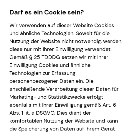
Darf es ein Cookie sein?
Wir verwenden auf dieser Website Cookies
und ähnliche Technologien. Soweit für die
Nutzung der Website nicht notwendig, werden
Wissenswertes
Service
Finanzberatung
Investment
diese nur mit Ihrer Einwilligung verwendet.
Gemäß § 25 TDDDG setzen wir mit Ihrer
Interview
Kundenportal
Videoberatung
Überblick
Einwilligung Cookies und ähnliche
Über tecis
Schadenabwicklung
Spezialisten-Netzwerk
Investmentfonds
Technologien zur Erfassung
personenbezogener Daten ein. Die
Kapitalanlage Immobilien
Inflationsbegegnung
anschließende Verarbeitung dieser Daten für
Altersvorsorge
ELTIF & AIF
Marketing- und Statistikzwecke erfolgt
ebenfalls mit Ihrer Einwilligung gemäß Art. 6
Arbeitskraftabsicherung
Abs. 1 lit. a DSGVO. Dies dient der
Kindervorsorge
komfortablen Nutzung der Website und kann
die Speicherung von Daten auf Ihrem Gerät
Sach- und Vermögenssicherung