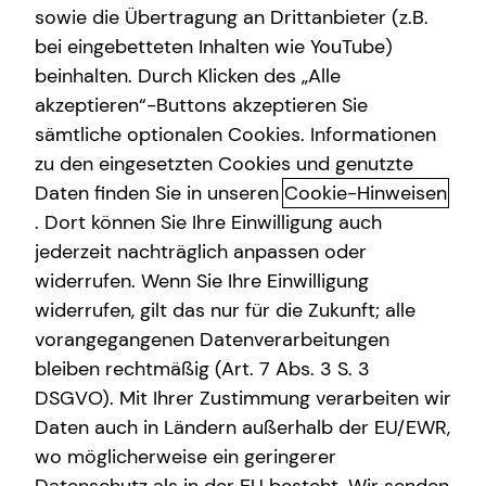
sowie die Übertragung an Drittanbieter (z.B.
bei eingebetteten Inhalten wie YouTube)
beinhalten. Durch Klicken des „Alle
akzeptieren“-Buttons akzeptieren Sie
Sach- und
sämtliche optionalen Cookies. Informationen
Vermögensversicherungen: dein
zu den eingesetzten Cookies und genutzte
Sicherheitsnetz für viele
Daten finden Sie in unseren
Cookie-Hinweisen
. Dort können Sie Ihre Einwilligung auch
Lebenslagen
jederzeit nachträglich anpassen oder
widerrufen. Wenn Sie Ihre Einwilligung
Sach- und Vermögensversicherungen helfen dir, die
finanziellen Folgen unvorhersehbarer Ereignisse wie
widerrufen, gilt das nur für die Zukunft; alle
Wasserschäden, Einbruch oder Schadenersatzansprüche
vorangegangenen Datenverarbeitungen
Dritter abzufedern. Die private Haftpflichtversicherung,
bleiben rechtmäßig (Art. 7 Abs. 3 S. 3
die Kfz-Haftpflichtversicherung und die
DSGVO). Mit Ihrer Zustimmung verarbeiten wir
Hausratversicherung bilden dabei die Basis eines soliden
Daten auch in Ländern außerhalb der EU/EWR,
Versicherungsschutzes. Für Hauseigentümerinnen und
wo möglicherweise ein geringerer
Hauseigentümer ist eine Wohngebäudeversicherung i. d.