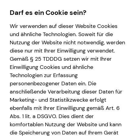
Darf es ein Cookie sein?
Wir verwenden auf dieser Website Cookies
und ähnliche Technologien. Soweit für die
Nutzung der Website nicht notwendig, werden
Wissenswertes
Service
Finanzberatung
Investment
diese nur mit Ihrer Einwilligung verwendet.
Gemäß § 25 TDDDG setzen wir mit Ihrer
Interview
Kundenportal
Videoberatung
Überblick
Einwilligung Cookies und ähnliche
Über tecis
Schadenabwicklung
Spezialisten-Netzwerk
Investmentfonds
Technologien zur Erfassung
personenbezogener Daten ein. Die
Kapitalanlage Immobilien
Inflationsbegegnung
anschließende Verarbeitung dieser Daten für
Altersvorsorge
ELTIF & AIF
Marketing- und Statistikzwecke erfolgt
ebenfalls mit Ihrer Einwilligung gemäß Art. 6
Arbeitskraftabsicherung
Abs. 1 lit. a DSGVO. Dies dient der
Kindervorsorge
komfortablen Nutzung der Website und kann
die Speicherung von Daten auf Ihrem Gerät
Sach- und Vermögenssicherung