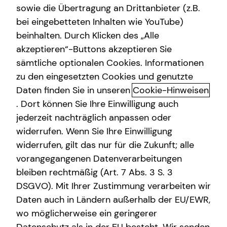
sowie die Übertragung an Drittanbieter (z.B.
bei eingebetteten Inhalten wie YouTube)
beinhalten. Durch Klicken des „Alle
akzeptieren“-Buttons akzeptieren Sie
Das tecis Spezialisten-Netzwerk:
sämtliche optionalen Cookies. Informationen
in jeder Phase für dich da!
zu den eingesetzten Cookies und genutzte
Daten finden Sie in unseren
Cookie-Hinweisen
Ganzheitlich beraten“ bedeutet für mich die 100%ige
. Dort können Sie Ihre Einwilligung auch
Ausrichtung auf deine individuellen Wünsche und
jederzeit nachträglich anpassen oder
Bedürfnisse. Gemeinsam beleuchten wir alle Aspekte für
widerrufen. Wenn Sie Ihre Einwilligung
deine Finanzplanung und entwickeln ein
widerrufen, gilt das nur für die Zukunft; alle
maßgeschneidertes und ganzheitliches Konzept, das wir
vorangegangenen Datenverarbeitungen
immer wieder neu an deine veränderte Lebenssituation
anpassen können – dein Leben lang und bundesweit.
bleiben rechtmäßig (Art. 7 Abs. 3 S. 3
DSGVO). Mit Ihrer Zustimmung verarbeiten wir
Um dir passende Produkte anbieten zu können, arbeitet
Daten auch in Ländern außerhalb der EU/EWR,
tecis mit einer Vielzahl renommierter
wo möglicherweise ein geringerer
Produktpartnerinnen und -partner zusammen. Bei der