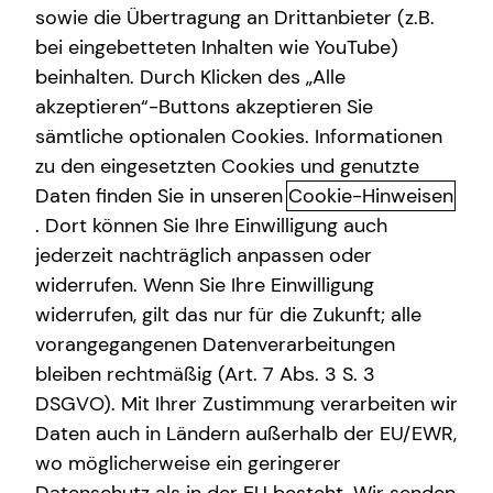
MStV
sowie die Übertragung an Drittanbieter (z.B.
Altersvorsorge
bei eingebetteten Inhalten wie YouTube)
beinhalten. Durch Klicken des „Alle
Andre Dietrich
Gewerbliche Versicherungen
akzeptieren“-Buttons akzeptieren Sie
Adolf-Dembach-Straße 7
Kindervorsorge
sämtliche optionalen Cookies. Informationen
47829 Krefeld
zu den eingesetzten Cookies und genutzte
Sach- und Vermögenssicherung
Daten finden Sie in unseren
Cookie-Hinweisen
Erlaubnis nach § 34d GewO​
Expat
. Dort können Sie Ihre Einwilligung auch
jederzeit nachträglich anpassen oder
Aufsichtsbehörde:
widerrufen. Wenn Sie Ihre Einwilligung
Niederrheinische Industrie- u. Handelskammer Duisburg
widerrufen, gilt das nur für die Zukunft; alle
Mercatorstraße 22
vorangegangenen Datenverarbeitungen
47051 Duisburg
bleiben rechtmäßig (Art. 7 Abs. 3 S. 3
DSGVO). Mit Ihrer Zustimmung verarbeiten wir
Registrierungsnummer: D-XLDN-9T09B-11
Daten auch in Ländern außerhalb der EU/EWR,
Berufsbezeichnung: Versicherungsvertreter mit Erlaubnis
wo möglicherweise ein geringerer
nach § 34 d Abs. 1 GewO Bundesrepublik Deutschland