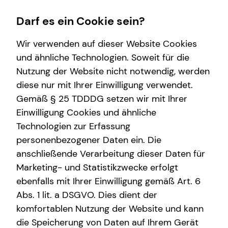
Darf es ein Cookie sein?
Wir verwenden auf dieser Website Cookies
Impressum
und ähnliche Technologien. Soweit für die
Nutzung der Website nicht notwendig, werden
Andre Dietrich
Finanzberatung
Service
Wissenswertes
Karriere-Infos
diese nur mit Ihrer Einwilligung verwendet.
Gemäß § 25 TDDDG setzen wir mit Ihrer
Videoberatung
Kundenportal
Über tecis
Karrierechancen
Selbstständiger Repräsentant für die tecis
Einwilligung Cookies und ähnliche
Spezialisten-Netzwerk
Schadenabwicklung
Podcast
Initiativbewerbung
Finanzdienstleistungen AG
Technologien zur Erfassung
Adolf-Dembach-Straße 7
personenbezogener Daten ein. Die
Private Krankenvorsorge
teamzukunft
47829 Krefeld
anschließende Verarbeitung dieser Daten für
Immobilienfinanzierung
Interview
Marketing- und Statistikzwecke erfolgt
Telefon: +49 (203) 36983341
Mobil: +49 (160) 97510529
ebenfalls mit Ihrer Einwilligung gemäß Art. 6
Betriebliche Altersvorsorge
Über mich
E-Mail:
andre.dietrich@tecis.de
Abs. 1 lit. a DSGVO. Dies dient der
Investment
komfortablen Nutzung der Website und kann
Verantwortlicher im Sinne des § 18 Abs. 2
die Speicherung von Daten auf Ihrem Gerät
Kapitalanlage Immobilien