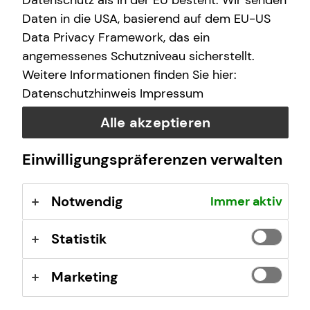
Datenschutz als in der EU besteht. Wir senden
Berufsrechtliche Regelungen: § 34 d Gewerbeordnung
Daten in die USA, basierend auf dem EU-US
(GewO), §§ 59 – 68 Gesetz über den
Data Privacy Framework, das ein
Versicherungsvertrag (VVG), Verordnung über die
angemessenes Schutzniveau sicherstellt.
Versicherungsvermittlung und -beratung (VersVermV),
Weitere Informationen finden Sie hier:
abrufbar unter
www.gesetze-im-internet.de
Datenschutzhinweis
Impressum
Erlaubnis nach § 34f GewO ​
Alle akzeptieren
Einwilligungspräferenzen verwalten
Aufsichtsbehörde:
Niederrheinische Industrie- u. Handelskammer Duisburg
Notwendig
Immer aktiv
Mercatorstraße 22
47051 Duisburg
Statistik
Registrierungsnummer: D-F-120-6WJG-97
Marketing
Berufsbezeichnung: Finanzanlagenvermittler nach § 34f
Abs. 1 Satz 1 Nr. 1 GewO Bundesrepublik Deutschland