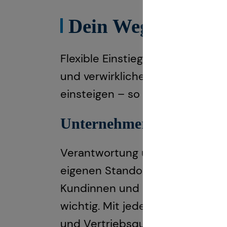
Dein Weg mit uns:
Flexible Einstiegsmöglichkeiten,
und verwirkliche dich selbst! 
einsteigen – so wie es zu deine
Unternehmer im Untern
Verantwortung übernehmen, ein
eigenen Standort: So sehen wi
Kundinnen und Kunden, aber meh
wichtig. Mit jeder nächsten Pos
und Vertriebsqualifikationen. B