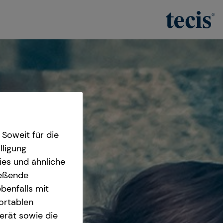
Soweit für die
lligung
ies und ähnliche
ießende
benfalls mit
fortablen
erät sowie die