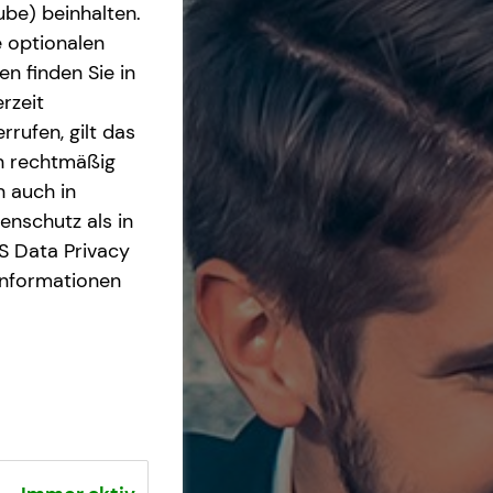
ube) beinhalten.
e optionalen
n finden Sie in
rzeit
rrufen, gilt das
en rechtmäßig
n auch in
nschutz als in
S Data Privacy
Informationen