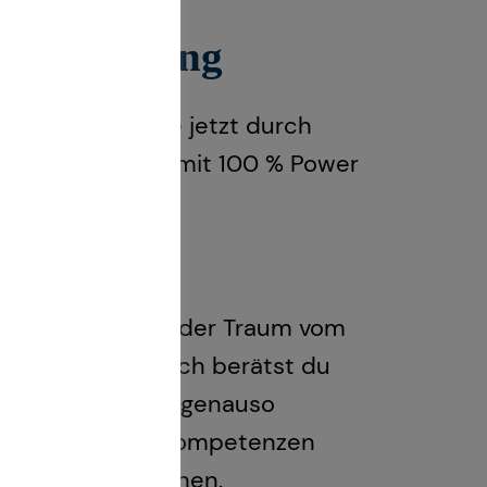
nanzberatung
gschancen: Starte jetzt durch
ums oder direkt mit 100 % Power
besten passt.
im Blick haben, der Traum vom
elbstverständlich berätst du
nen Erfolgsteams genauso
 weitere Führungskompetenzen
Ziele verwirklichen.