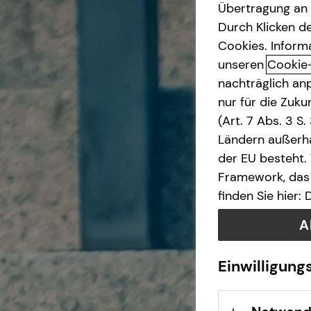
Übertragung an D
Durch Klicken de
Betriebliche Altersvorsorge
Über mich
Cookies. Inform
unseren
Cookie
Investment
nachträglich anp
nur für die Zuk
Kapitalanlage Immobilien
(Art. 7 Abs. 3 S
Ländern außerha
Altersvorsorge
der EU besteht.
Framework, das 
Gewerbliche Versicherungen
finden Sie hier:
A
Kindervorsorge
Einwilligung
Sach- und
Vermögenssicherung