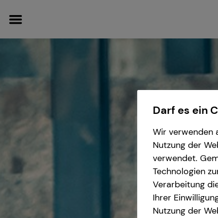
Finanzberatung
Service
Wissenswertes
Karriere-Infos
Darf es ein 
Videoberatung
Kundenportal
Über tecis
Karrierechancen
Wir verwenden a
Nutzung der Webs
Spezialisten-Netzwerk
Schadenabwicklung
Podcast
Initiativbewerbung
verwendet. Gemä
Technologien zu
Verarbeitung die
Private Krankenvorsorge
teamzukunft
Ihrer Einwilligu
Nutzung der Web
Immobilienfinanzierung
Interview