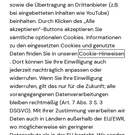
sowie die Übertragung an Drittanbieter (z.B.
bei eingebetteten Inhalten wie YouTube)
+49 (176) 84187019
beinhalten. Durch Klicken des „Alle
akzeptieren“-Buttons akzeptieren Sie
sämtliche optionalen Cookies. Informationen
zu den eingesetzten Cookies und genutzte
Daten finden Sie in unseren
Cookie-Hinweisen
. Dort können Sie Ihre Einwilligung auch
jederzeit nachträglich anpassen oder
Geschäftszeiten
widerrufen. Wenn Sie Ihre Einwilligung
widerrufen, gilt das nur für die Zukunft; alle
Montag
09:30 - 19:00 Uhr
vorangegangenen Datenverarbeitungen
bleiben rechtmäßig (Art. 7 Abs. 3 S. 3
Dienstag
09:00 - 18:00 Uhr
DSGVO). Mit Ihrer Zustimmung verarbeiten wir
Mittwoch
09:30 - 19:00 Uhr
Daten auch in Ländern außerhalb der EU/EWR,
wo möglicherweise ein geringerer
Donnerstag
11:30 - 15:00 Uhr