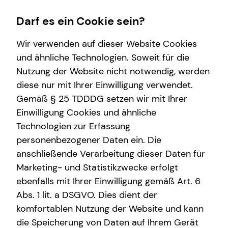
Darf es ein Cookie sein?
Wir verwenden auf dieser Website Cookies
Andreas Metze
Sales Manager
und ähnliche Technologien. Soweit für die
Nutzung der Website nicht notwendig, werden
Wissenswertes
Finanzberatung
Service
diese nur mit Ihrer Einwilligung verwendet.
Gemäß § 25 TDDDG setzen wir mit Ihrer
Über mich
Videoberatung
Kundenportal
Einwilligung Cookies und ähnliche
Über tecis
Spezialisten-Netzwerk
Schadenabwicklung
E-Mail
Anruf
Maps
vCard
Technologien zur Erfassung
personenbezogener Daten ein. Die
Interview
Investment
anschließende Verarbeitung dieser Daten für
Kapitalanlage Immobilien
Marketing- und Statistikzwecke erfolgt
ebenfalls mit Ihrer Einwilligung gemäß Art. 6
andreas.metze@tecis.de
Abs. 1 lit. a DSGVO. Dies dient der
komfortablen Nutzung der Website und kann
Fregestraße 29
die Speicherung von Daten auf Ihrem Gerät
04105 Leipzig