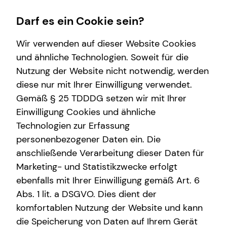
Darf es ein Cookie sein?
Wir verwenden auf dieser Website Cookies
und ähnliche Technologien. Soweit für die
Nutzung der Website nicht notwendig, werden
Wissenswertes
Service
Finanzberatung
Karriere-Infos
diese nur mit Ihrer Einwilligung verwendet.
Gemäß § 25 TDDDG setzen wir mit Ihrer
Über mich
Kundenportal
Videoberatung
Karrierechancen
Einwilligung Cookies und ähnliche
Interview
Schadenabwicklung
Spezialisten-Netzwerk
Initiativbewerbung
Technologien zur Erfassung
personenbezogener Daten ein. Die
Über tecis
Investment
anschließende Verarbeitung dieser Daten für
Podcast
Kapitalanlage Immobilien
Marketing- und Statistikzwecke erfolgt
ebenfalls mit Ihrer Einwilligung gemäß Art. 6
teamzukunft
Altersvorsorge
Abs. 1 lit. a DSGVO. Dies dient der
Arbeitskraftabsicherung
komfortablen Nutzung der Website und kann
die Speicherung von Daten auf Ihrem Gerät
Kindervorsorge