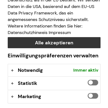
Datenschutz als in der EU besteht. Wir senden
Jetzt bewerben!
Daten in die USA, basierend auf dem EU-US
Data Privacy Framework, das ein
angemessenes Schutzniveau sicherstellt.
Weitere Informationen finden Sie hier:
Datenschutzhinweis
Impressum
Alle akzeptieren
Andreas Pröpper
Einwilligungspräferenzen verwalten
Heinrich-Lübke-Straße 1
59759 Arnsberg
Notwendig
Immer aktiv
Kontaktübersicht
Statistik
Impressum
Marketing
Datenschutz
Cookie-Einstellungen