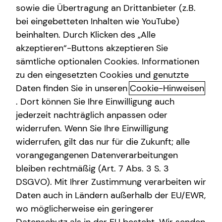
sowie die Übertragung an Drittanbieter (z.B.
Sach- und Vermögenssicherung
bei eingebetteten Inhalten wie YouTube)
beinhalten. Durch Klicken des „Alle
akzeptieren“-Buttons akzeptieren Sie
Initiativbewerbung
sämtliche optionalen Cookies. Informationen
zu den eingesetzten Cookies und genutzte
Du möchtest deine berufliche Zukunft aktiv gestalten und
Daten finden Sie in unseren
Cookie-Hinweisen
suchst eine neue Herausforderung? Auch wenn gerade
keine passende Stelle ausgeschrieben ist, sind wir stets
. Dort können Sie Ihre Einwilligung auch
auf der Suche nach engagierten Talenten, die unser Team
jederzeit nachträglich anpassen oder
bereichern.
widerrufen. Wenn Sie Ihre Einwilligung
widerrufen, gilt das nur für die Zukunft; alle
Gerne informiere ich dich in einem persönlichen
vorangegangenen Datenverarbeitungen
Gespräch über deine Karrieremöglichkeiten bei tecis.
bleiben rechtmäßig (Art. 7 Abs. 3 S. 3
Fülle dazu einfach das Kontaktformular für deine
DSGVO). Mit Ihrer Zustimmung verarbeiten wir
Initiativbewerbung aus und ich melde mich
Daten auch in Ländern außerhalb der EU/EWR,
schnellstmöglich bei dir.
wo möglicherweise ein geringerer