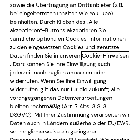
sowie die Übertragung an Drittanbieter (z.B.
bei eingebetteten Inhalten wie YouTube)
beinhalten. Durch Klicken des „Alle
akzeptieren“-Buttons akzeptieren Sie
Interview mit Dai-Tri Nguyen
sämtliche optionalen Cookies. Informationen
zu den eingesetzten Cookies und genutzte
Daten finden Sie in unseren
Cookie-Hinweisen
Seit wann bist du schon bei tecis?
. Dort können Sie Ihre Einwilligung auch
jederzeit nachträglich anpassen oder
widerrufen. Wenn Sie Ihre Einwilligung
Warum hast du dich für eine Tätigkeit bei tecis
Seit April 2020
entschieden?
widerrufen, gilt das nur für die Zukunft; alle
vorangegangenen Datenverarbeitungen
bleiben rechtmäßig (Art. 7 Abs. 3 S. 3
Was machst du am liebsten in deiner Freizeit?
Es ist eine Kombination aus Sinnhaftigkeit, Werte
DSGVO). Mit Ihrer Zustimmung verarbeiten wir
und Moral, die Möglichkeit sich selbstständig zu
Daten auch in Ländern außerhalb der EU/EWR,
machen sowie die Tatsache, dass ich Menschen
Welches ist dein Lieblingsbuch und oder Film?
Neben Fitness und Karaoke singen, gehe ich super
wo möglicherweise ein geringerer
helfen kann sich selbst zuverwirklichen.
gern ins Kino. Und wenn ich meine Kreativität