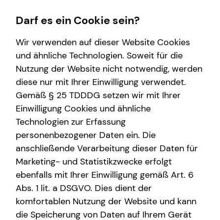
Darf es ein Cookie sein?
Wir verwenden auf dieser Website Cookies
und ähnliche Technologien. Soweit für die
Nutzung der Website nicht notwendig, werden
Finanzberatung
Wissenswertes
Service
Karriere-Infos
diese nur mit Ihrer Einwilligung verwendet.
Gemäß § 25 TDDDG setzen wir mit Ihrer
Videoberatung
Interview
Kundenportal
Karrierechancen
Einwilligung Cookies und ähnliche
Spezialisten-Netzwerk
Über tecis
Schadenabwicklung
Initiativbewerbung
Technologien zur Erfassung
personenbezogener Daten ein. Die
Altersvorsorge
anschließende Verarbeitung dieser Daten für
Sach- und Vermögenssicherung
Marketing- und Statistikzwecke erfolgt
ebenfalls mit Ihrer Einwilligung gemäß Art. 6
Abs. 1 lit. a DSGVO. Dies dient der
Dai-Tri Nguyen
komfortablen Nutzung der Website und kann
die Speicherung von Daten auf Ihrem Gerät