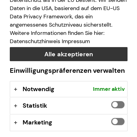
Datenschutz als in der EU besteht. Wir senden
ausleben möchte, probiere ich gern neue Gerichte
Daten in die USA, basierend auf dem EU-US
Ich bin ein großer Jackie Chan Fan, aber mein
aus.
Data Privacy Framework, das ein
Lieblingsfilm ist Forrest Gump.
angemessenes Schutzniveau sicherstellt.
Weitere Informationen finden Sie hier:
Datenschutzhinweis
Impressum
Dai-Tri Nguyen
Alle akzeptieren
Leopoldstr. 17
75172 Pforzheim
Einwilligungspräferenzen verwalten
Kontaktübersicht
Notwendig
Immer aktiv
Impressum
Statistik
Datenschutz
Cookie-Einstellungen
Marketing
Beschwerdedialog