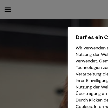
Darf es ein 
Wir verwenden a
Finanzberatung
Wissenswertes
Service
Karriere-Infos
Nutzung der Webs
verwendet. Gemä
Videoberatung
Interview
Kundenportal
Karrierechancen
Technologien zu
Verarbeitung die
Spezialisten-Netzwerk
Über tecis
Schadenabwicklung
Initiativbewerbung
Ihrer Einwilligu
Nutzung der Web
Altersvorsorge
Übertragung an D
Durch Klicken de
Sach- und
Cookies. Inform