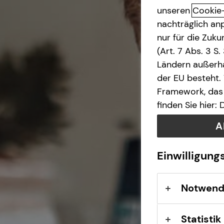
unseren
Cookie
Vermögenssicherung
nachträglich anp
nur für die Zuk
(Art. 7 Abs. 3 S
Ländern außerha
der EU besteht.
Framework, das 
finden Sie hier:
A
Einwilligung
Notwend
Statistik