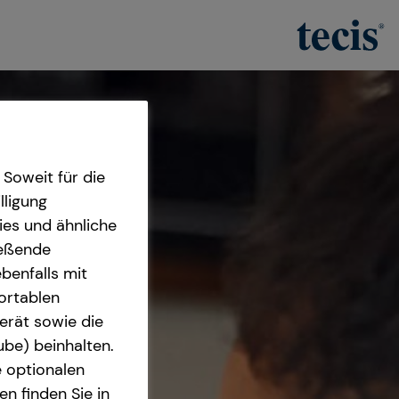
Soweit für die
lligung
ies und ähnliche
ießende
benfalls mit
fortablen
erät sowie die
ube) beinhalten.
e optionalen
n finden Sie in