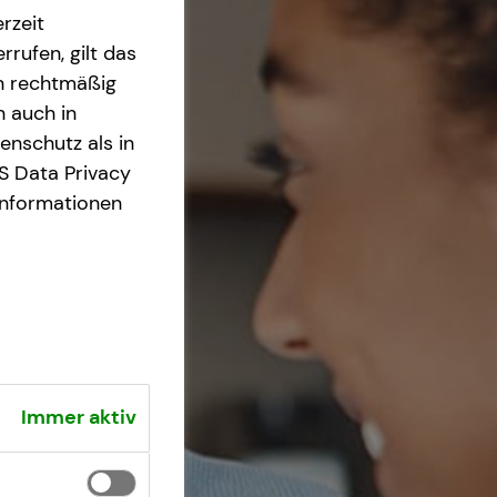
rzeit
rrufen, gilt das
en rechtmäßig
n auch in
nschutz als in
S Data Privacy
Informationen
Immer aktiv