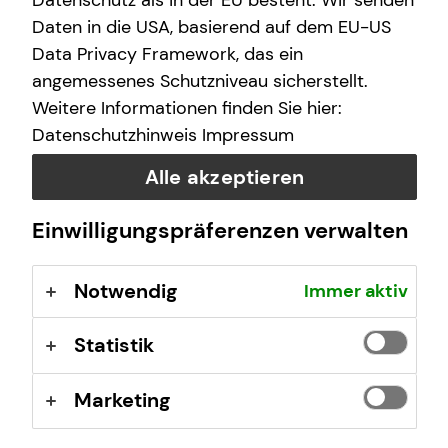
Datenschutz als in der EU besteht. Wir senden
Daten in die USA, basierend auf dem EU-US
Data Privacy Framework, das ein
Das ist tecis
angemessenes Schutzniveau sicherstellt.
Weitere Informationen finden Sie hier:
Wir sind tecis, die Finanzberatung deiner Generation –
Datenschutzhinweis
Impressum
und begleiten dich auf deinem Weg in eine finanziell
selbstbestimmte Zukunft.
Alle akzeptieren
Einwilligungspräferenzen verwalten
Mehr erfahren
Notwendig
Immer aktiv
Statistik
Marketing
Daniel Anczok
Wilmersdorfer Straße 95