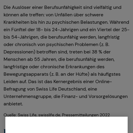
Die Auslöser einer Berufsunfähigkeit sind vielfältig und
können alle treffen: von Unfällen über schwere
Krankheiten bis hin zu psychischen Belastungen. Während
ein Fünftel der 18- bis 24-Jährigen und ein Viertel der 25-
bis 54-Jährigen, die berufsunfähig werden, langfristig
oder chronisch von psychischen Problemen (z. B.
Depressionen) betroffen sind, treten bei 38 % der
Menschen ab 55 Jahren, die berufsunfähig werden,
langfristige oder chronische Erkrankungen des
Bewegungsapparats (z. B. an der Hüfte) als häufigstes
Leiden auf. Das ist das Kernergebnis einer Online-
Befragung von Swiss Life Deutschland, eine
Unternehmensgruppe, die Finanz- und Vorsorgelösungen
anbietet.
Quelle: Swiss Life, swisslife.de, Pressemitteilungen 2022
Finanzielle Folgen