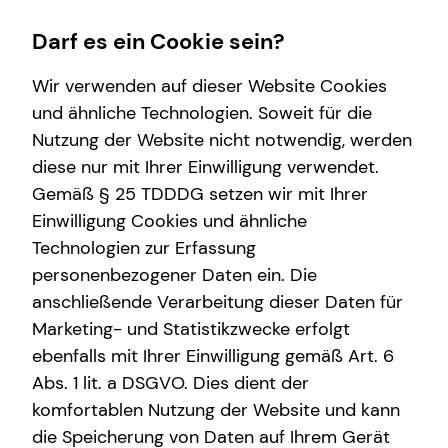
Darf es ein Cookie sein?
Wir verwenden auf dieser Website Cookies
und ähnliche Technologien. Soweit für die
Nutzung der Website nicht notwendig, werden
Wissenswertes
Finanzberatung
Service
Karriere-Infos
diese nur mit Ihrer Einwilligung verwendet.
Gemäß § 25 TDDDG setzen wir mit Ihrer
Über mich
Arbeitskraftabsicherung
Kundenportal
Karrierechancen
Einwilligung Cookies und ähnliche
Über tecis
Altersvorsorge
Schadenabwicklung
Initiativbewerbung
Technologien zur Erfassung
personenbezogener Daten ein. Die
Podcast
Kindervorsorge
anschließende Verarbeitung dieser Daten für
teamzukunft
Private Krankenvorsorge
Marketing- und Statistikzwecke erfolgt
ebenfalls mit Ihrer Einwilligung gemäß Art. 6
Investment
Abs. 1 lit. a DSGVO. Dies dient der
Kapitalanlage Immobilien
komfortablen Nutzung der Website und kann
die Speicherung von Daten auf Ihrem Gerät
Immobilienfinanzierung