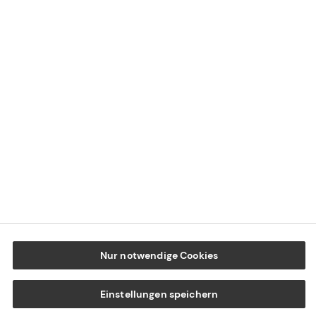
Datenschutz
Cookie-Einstellungen
Beschwerdedialog
Offenlegung von Nachhaltigkeitsthemen
Transparenzhinweis BFSG
www.tecis.de
Nur notwendige Cookies
Einstellungen speichern