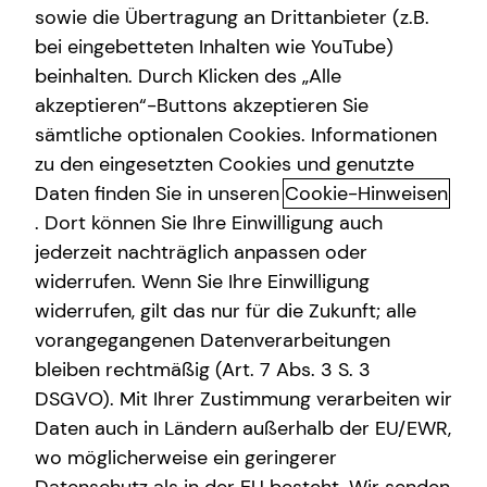
sowie die Übertragung an Drittanbieter (z.B.
Sach- und Vermögenssicherung
bei eingebetteten Inhalten wie YouTube)
beinhalten. Durch Klicken des „Alle
akzeptieren“-Buttons akzeptieren Sie
Vermögensaufbau mit Immobilien
sämtliche optionalen Cookies. Informationen
zum Vermieten
zu den eingesetzten Cookies und genutzte
Daten finden Sie in unseren
Cookie-Hinweisen
Du bist auf der Suche nach einer Anlagemöglichkeit, die
. Dort können Sie Ihre Einwilligung auch
auch in turbulenten Zeiten Rendite bringen kann? Dann
jederzeit nachträglich anpassen oder
könnte die Investition in Immobilien genau das Richtige
widerrufen. Wenn Sie Ihre Einwilligung
für dich sein. Kapitalanlageimmobilien bieten nicht nur
widerrufen, gilt das nur für die Zukunft; alle
die Aussicht auf langfristige Rendite durch
vorangegangenen Datenverarbeitungen
Mieteinnahmen und positive Wertentwicklung, sondern
erfüllen auch den Wunsch nach Sicherheit und Stabilität
bleiben rechtmäßig (Art. 7 Abs. 3 S. 3
in einem volatilen Marktumfeld. Auch bei höheren
DSGVO). Mit Ihrer Zustimmung verarbeiten wir
Kreditzinsen für die Kaufpreise kann es sich rentieren, in
Daten auch in Ländern außerhalb der EU/EWR,
einen stabilen Sachwert zu investieren.
wo möglicherweise ein geringerer
Kapitalanlageimmobilien sind eine strategische