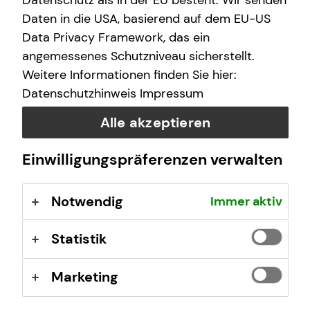
Datenschutz als in der EU besteht. Wir senden
Investition in deine finanzielle Zukunft.
Daten in die USA, basierend auf dem EU-US
Data Privacy Framework, das ein
angemessenes Schutzniveau sicherstellt.
Weitere Informationen finden Sie hier:
Datenschutzhinweis
Impressum
Alle akzeptieren
Einwilligungspräferenzen verwalten
Notwendig
Immer aktiv
Kapitalanlageimmobilien bieten starke
Statistik
Vorteile
Du baust dein Vermögen nicht allein auf, denn es gibt
Marketing
zwei weitere Beteiligte, die dich dabei unterstützen: Den
Großteil der monatlichen Kosten zahlt die Mieterin bzw.