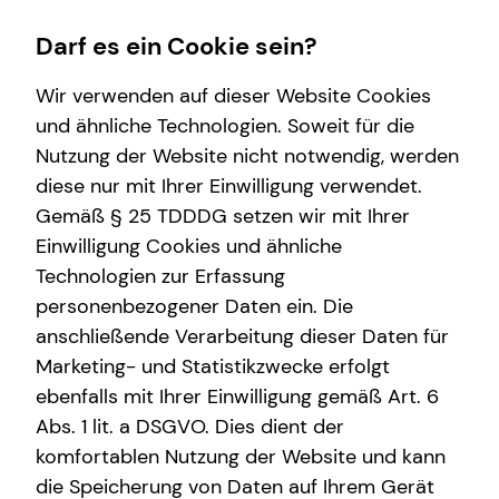
Darf es ein Cookie sein?
Wir verwenden auf dieser Website Cookies
und ähnliche Technologien. Soweit für die
Nutzung der Website nicht notwendig, werden
Wissenswertes
Finanzberatung
Karriere-Infos
Service
diese nur mit Ihrer Einwilligung verwendet.
Gemäß § 25 TDDDG setzen wir mit Ihrer
Über mich
Videoberatung
Karrierechancen
Kundenportal
Einwilligung Cookies und ähnliche
Über tecis
Altersvorsorge
Initiativbewerbung
Schadenabwicklung
Technologien zur Erfassung
personenbezogener Daten ein. Die
Interview
Investment
anschließende Verarbeitung dieser Daten für
Podcast
Betriebliche Altersvorsorge
Marketing- und Statistikzwecke erfolgt
ebenfalls mit Ihrer Einwilligung gemäß Art. 6
Kapitalanlage Immobilien
Abs. 1 lit. a DSGVO. Dies dient der
Expat
komfortablen Nutzung der Website und kann
die Speicherung von Daten auf Ihrem Gerät
Arbeitskraftabsicherung