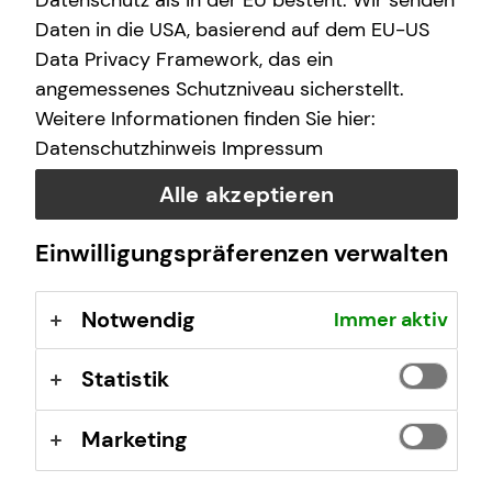
Datenschutz als in der EU besteht. Wir senden
Daten in die USA, basierend auf dem EU-US
Data Privacy Framework, das ein
angemessenes Schutzniveau sicherstellt.
Weitere Informationen finden Sie hier:
Datenschutzhinweis
Impressum
Deine Vorteile mit mytecis:
Alle akzeptieren
Finanzübersicht auf einen Blick
Einwilligungspräferenzen verwalten
Sieh deine Konten, Depots und Versicherungen an
einem Ort
Verträge und Dokumente digital verwalten
Notwendig
Immer aktiv
Wichtige Unterlagen wie z.B. Beratungsdokumente
oder Versicherungsverträge jederzeit einsehen
Statistik
Schäden online melden
Melde Schäden einfach digital
Marketing
Direkter Kontakt
Stelle mir Terminanfragen oder sende Nachrichten