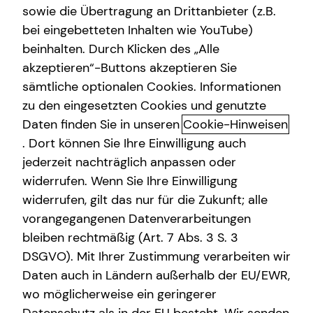
sowie die Übertragung an Drittanbieter (z.B.
Sach- und Vermögenssicherung
bei eingebetteten Inhalten wie YouTube)
beinhalten. Durch Klicken des „Alle
Spezialisten-Netzwerk
akzeptieren“-Buttons akzeptieren Sie
Mit mytecis – Finanzen und
Private Krankenvorsorge
sämtliche optionalen Cookies. Informationen
Versicherungen digital verwalten
zu den eingesetzten Cookies und genutzte
Immobilienfinanzierung
Daten finden Sie in unseren
Cookie-Hinweisen
Mit mytecis hast du deine Finanzen, Versicherungen und
Gewerbliche Versicherungen
. Dort können Sie Ihre Einwilligung auch
wichtigen Dokumente jederzeit im Blick.
jederzeit nachträglich anpassen oder
Kindervorsorge
Verwalte deine Verträge, behalte deine Konten und
widerrufen. Wenn Sie Ihre Einwilligung
Depots im Überblick und stehe jederzeit mit mir in
widerrufen, gilt das nur für die Zukunft; alle
Kontakt.
vorangegangenen Datenverarbeitungen
bleiben rechtmäßig (Art. 7 Abs. 3 S. 3
DSGVO). Mit Ihrer Zustimmung verarbeiten wir
Daten auch in Ländern außerhalb der EU/EWR,
wo möglicherweise ein geringerer