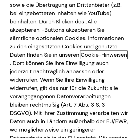
sowie die Übertragung an Drittanbieter (z.B.
Sach- und Vermögenssicherung
bei eingebetteten Inhalten wie YouTube)
beinhalten. Durch Klicken des „Alle
Spezialisten-Netzwerk
akzeptieren“-Buttons akzeptieren Sie
Schnelle und einfache Hilfe im
Private Krankenvorsorge
sämtliche optionalen Cookies. Informationen
Schadensfall
zu den eingesetzten Cookies und genutzte
Immobilienfinanzierung
Daten finden Sie in unseren
Cookie-Hinweisen
Schließlich ist etwas passiert. Und als nächstes kommt
Gewerbliche Versicherungen
. Dort können Sie Ihre Einwilligung auch
der „Nerv“ mit der Versicherung. Doch mit unserem neuen
jederzeit nachträglich anpassen oder
und erfahrenen Schadensmanagement läuft es jetzt
Kindervorsorge
widerrufen. Wenn Sie Ihre Einwilligung
anders.
widerrufen, gilt das nur für die Zukunft; alle
Denn wir bieten dir:
vorangegangenen Datenverarbeitungen
bleiben rechtmäßig (Art. 7 Abs. 3 S. 3
Einen digitalen Service, der dir täglich rund um die
DSGVO). Mit Ihrer Zustimmung verarbeiten wir
Uhr zur Verfügung steht
Daten auch in Ländern außerhalb der EU/EWR,
Eine schnelle und unkomplizierte Hilfe.
wo möglicherweise ein geringerer
Unsere zuverlässige Unterstützung – von der
Schadensaufnahme bis zum Schadensabschluss.