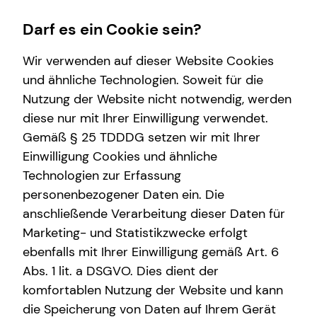
Darf es ein Cookie sein?
Wir verwenden auf dieser Website Cookies
und ähnliche Technologien. Soweit für die
Nutzung der Website nicht notwendig, werden
Wissenswertes
Finanzberatung
Karriere-Infos
Service
diese nur mit Ihrer Einwilligung verwendet.
Gemäß § 25 TDDDG setzen wir mit Ihrer
Über mich
Videoberatung
Karrierechancen
Kundenportal
Einwilligung Cookies und ähnliche
Über tecis
Altersvorsorge
Initiativbewerbung
Schadenabwicklung
Technologien zur Erfassung
personenbezogener Daten ein. Die
Interview
Investment
anschließende Verarbeitung dieser Daten für
Podcast
Betriebliche Altersvorsorge
Marketing- und Statistikzwecke erfolgt
ebenfalls mit Ihrer Einwilligung gemäß Art. 6
Kapitalanlage Immobilien
Abs. 1 lit. a DSGVO. Dies dient der
Expat
komfortablen Nutzung der Website und kann
die Speicherung von Daten auf Ihrem Gerät
Arbeitskraftabsicherung