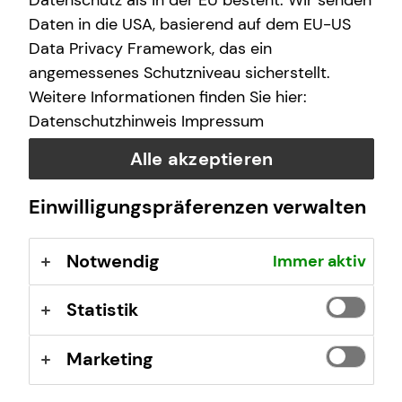
Datenschutz als in der EU besteht. Wir senden
Daten in die USA, basierend auf dem EU-US
Und das alles nur noch über eine Nummer und eine
Data Privacy Framework, das ein
Adresse: Wir kümmern uns um alles Weitere. Damit wird
angemessenes Schutzniveau sicherstellt.
die Schadensabwicklung für dich so einfach wie noch nie.
Weitere Informationen finden Sie hier:
Im Schadensfall rund um die Uhr für dich da:
Datenschutzhinweis
Impressum
040-696951710*
Alle akzeptieren
tecis-schadenmeldung@tecis.de
Einwilligungspräferenzen verwalten
oder in deinem Kundenportal
Notwendig
Immer aktiv
*kostenpflichtig je nach Telefonanbieter
Statistik
Marketing