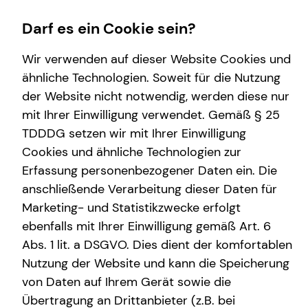
Darf es ein Cookie sein?
Wir verwenden auf dieser Website Cookies und
Daniel Scheer
Teamleiter
ähnliche Technologien. Soweit für die Nutzung
der Website nicht notwendig, werden diese nur
Wissenswertes
Finanzberatung
Karriere-Infos
Service
mit Ihrer Einwilligung verwendet. Gemäß § 25
TDDDG setzen wir mit Ihrer Einwilligung
Online-Terminbuchung
Über mich
Videoberatung
Karrierechancen
Kundenportal
Cookies und ähnliche Technologien zur
Über tecis
Altersvorsorge
Initiativbewerbung
Schadenabwicklung
Erfassung personenbezogener Daten ein. Die
Wähle hier direkt deinen persönlichen Terminwunsch.
Nach der Auswahl des Zeitrahmens werden dir freie
anschließende Verarbeitung dieser Daten für
Interview
Investment
kurzfristige Terminmöglichkeiten angeboten.
Marketing- und Statistikzwecke erfolgt
Podcast
Betriebliche Altersvorsorge
ebenfalls mit Ihrer Einwilligung gemäß Art. 6
Sollte dir keiner der Termine zusagen, oder der
Abs. 1 lit. a DSGVO. Dies dient der komfortablen
Kapitalanlage Immobilien
Zeitrahmen nicht absehbar sein, nimm zur persönlichen
Nutzung der Website und kann die Speicherung
Absprache gerne direkt Kontakt auf.
Expat
von Daten auf Ihrem Gerät sowie die
Übertragung an Drittanbieter (z.B. bei
Arbeitskraftabsicherung