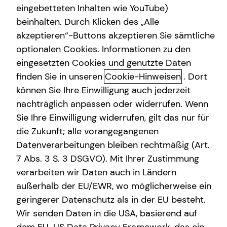
Kontaktübersicht
eingebetteten Inhalten wie YouTube)
Sach- und Vermögenssicherung
beinhalten. Durch Klicken des „Alle
akzeptieren“-Buttons akzeptieren Sie sämtliche
Spezialisten-Netzwerk
Zeitrahmen
optionalen Cookies. Informationen zu den
Private Krankenvorsorge
eingesetzten Cookies und genutzte Daten
finden Sie in unseren
Cookie-Hinweisen
. Dort
Immobilienfinanzierung
E-Mail
können Sie Ihre Einwilligung auch jederzeit
Gewerbliche Versicherungen
nachträglich anpassen oder widerrufen. Wenn
Sie Ihre Einwilligung widerrufen, gilt das nur für
Kindervorsorge
Bitte wählen Sie unter den folgenden freien Terminen
die Zukunft; alle vorangegangenen
aus
Datenverarbeitungen bleiben rechtmäßig (Art.
Fr
Sa
So
7 Abs. 3 S. 3 DSGVO). Mit Ihrer Zustimmung
verarbeiten wir Daten auch in Ländern
07. Aug 26
08. Aug 26
09. Aug 26
außerhalb der EU/EWR, wo möglicherweise ein
geringerer Datenschutz als in der EU besteht.
09:00
09:00
Wir senden Daten in die USA, basierend auf
Keine