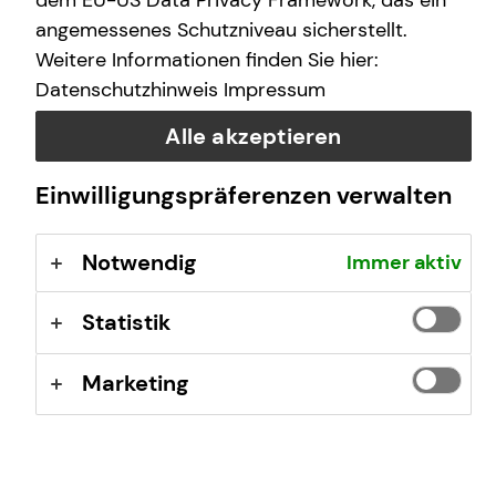
dem EU-US Data Privacy Framework, das ein
Termine
10:00
10:00
angemessenes Schutzniveau sicherstellt.
verfügbar
Weitere Informationen finden Sie hier:
11:00
11:00
Datenschutzhinweis
Impressum
12:00
13:15
Alle akzeptieren
13:00
14:15
Einwilligungspräferenzen verwalten
14:00
15:15
Notwendig
Immer aktiv
15:00
16:15
Statistik
16:00
17:15
17:00
Marketing
18:00