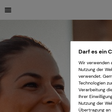
Darf es ein 
Wissenswertes
Finanzberatung
Karriere-Infos
Service
Wir verwenden a
Über tecis
Private Krankenvorsorge
Karrierechancen
Kundenportal
Nutzung der Webs
verwendet. Gemä
Immobilienfinanzierung
Initiativbewerbung
Schadenabwicklung
Technologien zu
Verarbeitung die
Betriebliche Altersvorsorge
Ihrer Einwilligu
Nutzung der Web
Investment
Übertragung an D