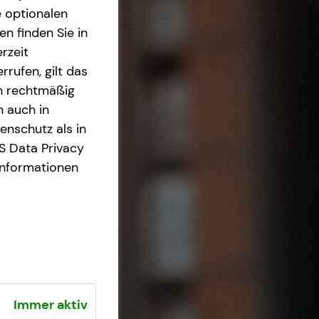
e optionalen
n finden Sie in
rzeit
rrufen, gilt das
en rechtmäßig
n auch in
nschutz als in
S Data Privacy
Informationen
Immer aktiv