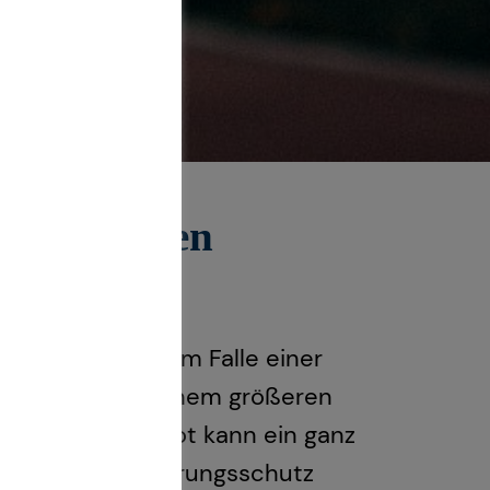
der privaten
sichern und so im Falle einer
rte können von einem größeren
ertes Tarifangebot kann ein ganz
ichteter Versicherungsschutz