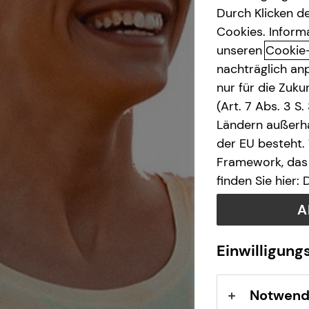
Durch Klicken de
Cookies. Inform
Kapitalanlage Immobilien
unseren
Cookie
nachträglich anp
Gewerbliche Versicherungen
nur für die Zuk
(Art. 7 Abs. 3 S
Ländern außerha
der EU besteht.
Framework, das 
finden Sie hier:
A
Einwilligung
Notwend