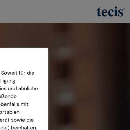
Soweit für die
lligung
ies und ähnliche
ießende
benfalls mit
fortablen
erät sowie die
ube) beinhalten.