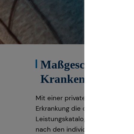
Maßgeschneiderter
Krankenvollversi
Mit einer privaten Krankenvollv
Erkrankung die optimale medizi
Leistungskatalog und weiteren V
nach den individuellen Bedürfni