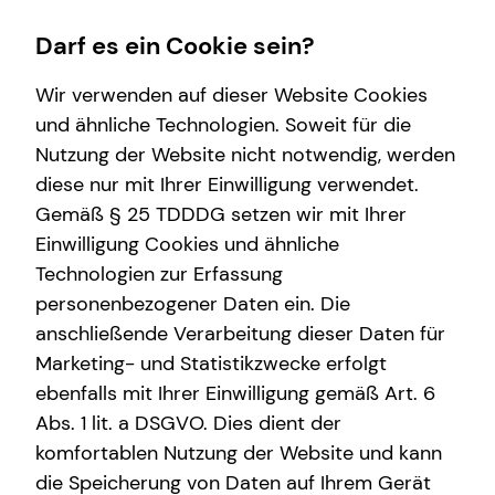
Darf es ein Cookie sein?
Wir verwenden auf dieser Website Cookies
und ähnliche Technologien. Soweit für die
Nutzung der Website nicht notwendig, werden
Wissenswertes
Finanzberatung
Karriere-Infos
Service
diese nur mit Ihrer Einwilligung verwendet.
Gemäß § 25 TDDDG setzen wir mit Ihrer
Über tecis
Private Krankenvorsorge
Karrierechancen
Kundenportal
Einwilligung Cookies und ähnliche
Immobilienfinanzierung
Initiativbewerbung
Schadenabwicklung
Technologien zur Erfassung
personenbezogener Daten ein. Die
Betriebliche Altersvorsorge
anschließende Verarbeitung dieser Daten für
Investment
Marketing- und Statistikzwecke erfolgt
ebenfalls mit Ihrer Einwilligung gemäß Art. 6
Kapitalanlage Immobilien
Abs. 1 lit. a DSGVO. Dies dient der
Gewerbliche Versicherungen
komfortablen Nutzung der Website und kann
die Speicherung von Daten auf Ihrem Gerät