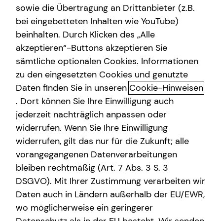
sowie die Übertragung an Drittanbieter (z.B.
bei eingebetteten Inhalten wie YouTube)
beinhalten. Durch Klicken des „Alle
akzeptieren“-Buttons akzeptieren Sie
Mit mytecis – Finanzen und
sämtliche optionalen Cookies. Informationen
Versicherungen digital verwalten
zu den eingesetzten Cookies und genutzte
Daten finden Sie in unseren
Cookie-Hinweisen
Mit mytecis hast du deine Finanzen, Versicherungen und
. Dort können Sie Ihre Einwilligung auch
wichtigen Dokumente jederzeit im Blick.
jederzeit nachträglich anpassen oder
Verwalte deine Verträge, behalte deine Konten und
widerrufen. Wenn Sie Ihre Einwilligung
Depots im Überblick und stehe jederzeit mit mir in
widerrufen, gilt das nur für die Zukunft; alle
Kontakt.
vorangegangenen Datenverarbeitungen
bleiben rechtmäßig (Art. 7 Abs. 3 S. 3
DSGVO). Mit Ihrer Zustimmung verarbeiten wir
Daten auch in Ländern außerhalb der EU/EWR,
wo möglicherweise ein geringerer