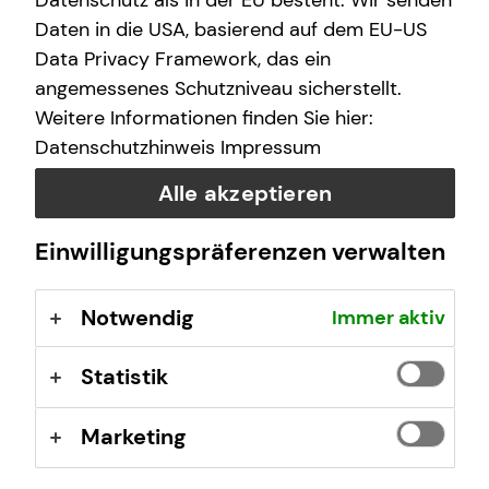
Datenschutz als in der EU besteht. Wir senden
Daten in die USA, basierend auf dem EU-US
Data Privacy Framework, das ein
angemessenes Schutzniveau sicherstellt.
Weitere Informationen finden Sie hier:
Datenschutzhinweis
Impressum
Deine Vorteile mit mytecis:
Alle akzeptieren
Finanzübersicht auf einen Blick
Einwilligungspräferenzen verwalten
Sieh deine Konten, Depots und Versicherungen an
einem Ort
Verträge und Dokumente digital verwalten
Notwendig
Immer aktiv
Wichtige Unterlagen wie z.B. Beratungsdokumente
oder Versicherungsverträge jederzeit einsehen
Statistik
Schäden online melden
Melde Schäden einfach digital
Marketing
Direkter Kontakt
Stelle mir Terminanfragen oder sende Nachrichten