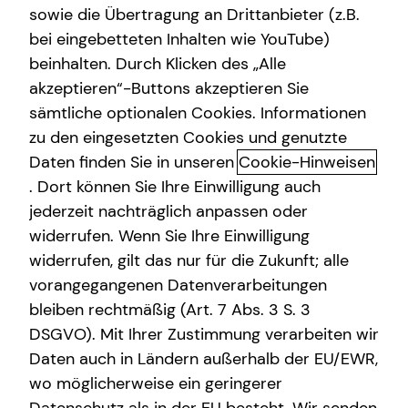
sowie die Übertragung an Drittanbieter (z.B.
Arbeitskraftabsicherung
bei eingebetteten Inhalten wie YouTube)
beinhalten. Durch Klicken des „Alle
Kindervorsorge
akzeptieren“-Buttons akzeptieren Sie
Betriebliche Altersvorsorge: Was
Sach- und Vermögenssicherung
sämtliche optionalen Cookies. Informationen
Sie als Arbeitgeber insbesondere
zu den eingesetzten Cookies und genutzte
Expat
beachten sollten
Daten finden Sie in unseren
Cookie-Hinweisen
. Dort können Sie Ihre Einwilligung auch
Als Arbeitgeber sind Sie verpflichtet, im Rahmen der
jederzeit nachträglich anpassen oder
betrieblichen Altersvorsorge (bAV) bestimmte rechtliche
widerrufen. Wenn Sie Ihre Einwilligung
Vorgaben zu erfüllen. Dabei gilt es, folgende Punkte zu
widerrufen, gilt das nur für die Zukunft; alle
beachten:
vorangegangenen Datenverarbeitungen
bleiben rechtmäßig (Art. 7 Abs. 3 S. 3
Nachweisgesetz: Information über die bAV in Ihrem
Unternehmen.
DSGVO). Mit Ihrer Zustimmung verarbeiten wir
§ 4a BetrAVG / EU-Mobilitätsrichtlinie: Einhaltung
Daten auch in Ländern außerhalb der EU/EWR,
der erweiterten Informationspflichten.
wo möglicherweise ein geringerer
Informationspflicht bei Zusagen: Egal ob