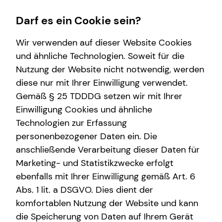
Darf es ein Cookie sein?
Wir verwenden auf dieser Website Cookies
und ähnliche Technologien. Soweit für die
Nutzung der Website nicht notwendig, werden
Betriebliche Altersvorsorge
Finanzberatung
Immobilienfinanzierung
Wissenswertes
Service
diese nur mit Ihrer Einwilligung verwendet.
Gemäß § 25 TDDDG setzen wir mit Ihrer
Arbeitnehmende
Videoberatung
Überblick
Interview
Kundenportal
Einwilligung Cookies und ähnliche
Unternehmen
Spezialisten-Netzwerk
Über tecis
Schadenabwicklung
Technologien zur Erfassung
personenbezogener Daten ein. Die
Anforderungen für Unrternehmen
Private Krankenvorsorge
anschließende Verarbeitung dieser Daten für
bAV-Bausteine für Unternehmen
Investment
Marketing- und Statistikzwecke erfolgt
ebenfalls mit Ihrer Einwilligung gemäß Art. 6
Kapitalanlage Immobilien
Abs. 1 lit. a DSGVO. Dies dient der
Altersvorsorge
komfortablen Nutzung der Website und kann
die Speicherung von Daten auf Ihrem Gerät
Gewerbliche Versicherungen