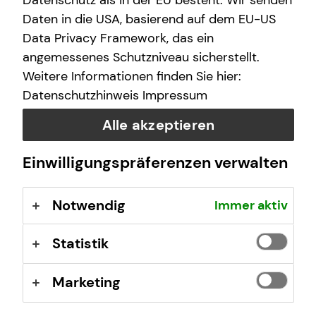
Datenschutz als in der EU besteht. Wir senden
jahrelanger Erfahrung und fundiertem
Daten in die USA, basierend auf dem EU-US
Welches ist dein bevorzugtes Urlaubsland?
Ich mache sehr gerne Sport (Kraftsport, Yoga,
Marktverständnis analysiere ich die finanzielle
Data Privacy Framework, das ein
Pilates).
Situation ganzheitlich, von der
angemessenes Schutzniveau sicherstellt.
Vermögensaufbauplanung über die betriebliche
Spanien & Südafrika
Weitere Informationen finden Sie hier:
und private Altersvorsorge bis hin zum
Datenschutzhinweis
Impressum
Risikomanagement. Dabei bin ich nicht an
bestimmte Produkte oder Anbieter gebunden,
Alle akzeptieren
sondern suche stets nach den optimalen
Lösungen.
Einwilligungspräferenzen verwalten
Dennis Eschbach
Haselbergstraße 25
50931 Köln
Notwendig
Immer aktiv
Kontaktübersicht
Statistik
Impressum
Marketing
Datenschutz