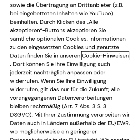
sowie die Übertragung an Drittanbieter (z.B.
Arbeitskraftabsicherung
bei eingebetteten Inhalten wie YouTube)
beinhalten. Durch Klicken des „Alle
Kindervorsorge
akzeptieren“-Buttons akzeptieren Sie
Sach- und Vermögenssicherung
Interview mit Dennis Eschbach
sämtliche optionalen Cookies. Informationen
zu den eingesetzten Cookies und genutzte
Expat
Daten finden Sie in unseren
Cookie-Hinweisen
Seit wann bist du schon bei tecis?
. Dort können Sie Ihre Einwilligung auch
jederzeit nachträglich anpassen oder
widerrufen. Wenn Sie Ihre Einwilligung
Welchen Beruf hattest du, bevor du zu tecis
Im Jahr 2001 habe ich als Trainee bei tecis
gekommen bist?
widerrufen, gilt das nur für die Zukunft; alle
angefangen.
vorangegangenen Datenverarbeitungen
bleiben rechtmäßig (Art. 7 Abs. 3 S. 3
Warum sollte ich mich von dir beraten lassen?
Zuvor war ich bei einer großen Versicherung im
DSGVO). Mit Ihrer Zustimmung verarbeiten wir
Rheinland als Versicherungskaufmann angestellt.
Daten auch in Ländern außerhalb der EU/EWR,
Was machst du am liebsten in deiner Freizeit?
Ich biete Ihnen eine umfassende, ungebundene
wo möglicherweise ein geringerer
und maßgeschneiderte Finanzberatung. Mit