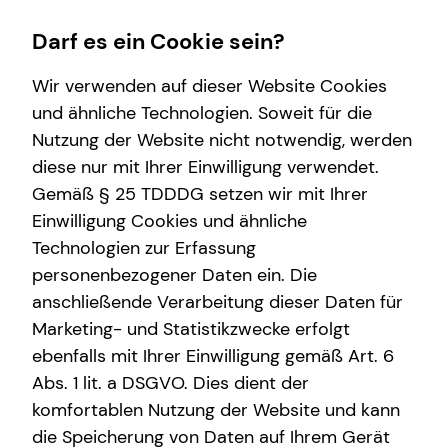
Darf es ein Cookie sein?
Wir verwenden auf dieser Website Cookies
und ähnliche Technologien. Soweit für die
Nutzung der Website nicht notwendig, werden
Betriebliche Altersvorsorge
Finanzberatung
Immobilienfinanzierung
Wissenswertes
Service
diese nur mit Ihrer Einwilligung verwendet.
Gemäß § 25 TDDDG setzen wir mit Ihrer
Arbeitnehmende
Videoberatung
Überblick
Interview
Kundenportal
Einwilligung Cookies und ähnliche
Unternehmen
Spezialisten-Netzwerk
Über tecis
Schadenabwicklung
Technologien zur Erfassung
personenbezogener Daten ein. Die
Anforderungen für Unrternehmen
Private Krankenvorsorge
anschließende Verarbeitung dieser Daten für
bAV-Bausteine für Unternehmen
Investment
Marketing- und Statistikzwecke erfolgt
ebenfalls mit Ihrer Einwilligung gemäß Art. 6
Kapitalanlage Immobilien
Abs. 1 lit. a DSGVO. Dies dient der
Dennis Eschbach
Altersvorsorge
komfortablen Nutzung der Website und kann
die Speicherung von Daten auf Ihrem Gerät
Gewerbliche Versicherungen