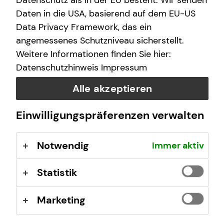
Datenschutz als in der EU besteht. Wir senden
Donnerstag
08:00 - 21:00 Uhr
Daten in die USA, basierend auf dem EU-US
Freitag
08:00 - 18:00 Uhr
Data Privacy Framework, das ein
angemessenes Schutzniveau sicherstellt.
Samstag
10:00 - 15:00 Uhr
Weitere Informationen finden Sie hier:
Datenschutzhinweis
Impressum
Selbstverständlich sind auch Termine außerhalb
Alle akzeptieren
dieser Geschäftszeiten auf Anfrage möglich.
Einwilligungspräferenzen verwalten
Notwendig
Immer aktiv
Kontaktformular
Statistik
Marketing