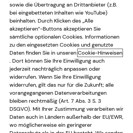
sowie die Übertragung an Drittanbieter (z.B.
bei eingebetteten Inhalten wie YouTube)
+49 (176) 34947526
beinhalten. Durch Klicken des „Alle
akzeptieren“-Buttons akzeptieren Sie
sämtliche optionalen Cookies. Informationen
zu den eingesetzten Cookies und genutzte
Daten finden Sie in unseren
Cookie-Hinweisen
. Dort können Sie Ihre Einwilligung auch
jederzeit nachträglich anpassen oder
Geschäftszeiten
widerrufen. Wenn Sie Ihre Einwilligung
widerrufen, gilt das nur für die Zukunft; alle
Montag
08:00 - 17:00 Uhr
vorangegangenen Datenverarbeitungen
bleiben rechtmäßig (Art. 7 Abs. 3 S. 3
Dienstag
08:00 - 12:00 Uhr
DSGVO). Mit Ihrer Zustimmung verarbeiten wir
14:00 - 20:00 Uhr
Daten auch in Ländern außerhalb der EU/EWR,
Mittwoch
08:00 - 18:00 Uhr
wo möglicherweise ein geringerer