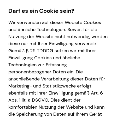
Darf es ein Cookie sein?
Wir verwenden auf dieser Website Cookies
Dominik Leupold
Seniorberater
und ähnliche Technologien. Soweit für die
Nutzung der Website nicht notwendig, werden
Wissenswertes
diese nur mit Ihrer Einwilligung verwendet.
Gemäß § 25 TDDDG setzen wir mit Ihrer
Über tecis
Einwilligung Cookies und ähnliche
E-Mail
Anruf
Maps
vCard
Technologien zur Erfassung
personenbezogener Daten ein. Die
anschließende Verarbeitung dieser Daten für
Marketing- und Statistikzwecke erfolgt
ebenfalls mit Ihrer Einwilligung gemäß Art. 6
dominik.leupold@tecis.de
Abs. 1 lit. a DSGVO. Dies dient der
komfortablen Nutzung der Website und kann
Lotharstr. 6
die Speicherung von Daten auf Ihrem Gerät
22041 Hamburg