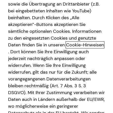
sowie die Übertragung an Drittanbieter (z.B.
bei eingebetteten Inhalten wie YouTube)
beinhalten. Durch Klicken des „Alle
akzeptieren“-Buttons akzeptieren Sie
Das ist tecis
sämtliche optionalen Cookies. Informationen
zu den eingesetzten Cookies und genutzte
Dürfen wir uns kurz vorstellen? Wir sind tecis – die
Daten finden Sie in unseren
Cookie-Hinweisen
Finanzberatung deiner Generation – und begleiten dich
auf deinem Weg in eine finanziell selbstbestimmte
. Dort können Sie Ihre Einwilligung auch
Zukunft. Altersvorsorge, Absicherung, Vermögensaufbau,
jederzeit nachträglich anpassen oder
Immobilienfinanzierung – wir sind Ansprechpartner für
widerrufen. Wenn Sie Ihre Einwilligung
die finanziellen Fragen in deinem Leben.
widerrufen, gilt das nur für die Zukunft; alle
vorangegangenen Datenverarbeitungen
Gegründet wurde die tecis Finanzdienstleistungen AG
bleiben rechtmäßig (Art. 7 Abs. 3 S. 3
bereits 1986 in Hamburg. Heute sind wir mit über 3.900
DSGVO). Mit Ihrer Zustimmung verarbeiten wir
lizenzierten Finanzberaterinnen und Finanzberatern
Daten auch in Ländern außerhalb der EU/EWR,
deutschlandweit vertreten. Uns verbindet die
Leidenschaft für das, was wir tun. Unsere Mission dabei
wo möglicherweise ein geringerer
ist es, den nachfolgenden Generationen eine bessere