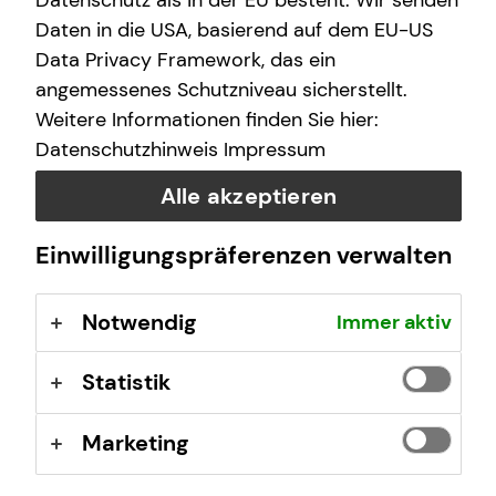
Datenschutz als in der EU besteht. Wir senden
finanzielle Zukunft zu ermöglichen.
Daten in die USA, basierend auf dem EU-US
Data Privacy Framework, das ein
Wir arbeiten an über 400 Standorten, sind untereinander
angemessenes Schutzniveau sicherstellt.
eng vernetzt und von Nord nach Süd und von West nach
Weitere Informationen finden Sie hier:
Ost mit vielen Teams vertreten.
Datenschutzhinweis
Impressum
tecis im Überblick
Alle akzeptieren
40 Jahre Erfahrung am Markt
Deutschlandweit an über 400 Standorten vertreten
Einwilligungspräferenzen verwalten
Unsere Beratungsphilosophie: Wir beraten unsere
Kundinnen und Kunden so, wie wir auch selbst
Notwendig
Immer aktiv
beraten werden möchten – ehrlich,
chancenorientiert, leidenschaftlich und kompetent.
Statistik
Stand: Januar 2026
Marketing
tecis Finanzberatung