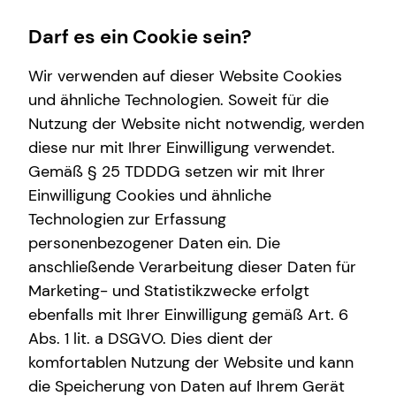
Darf es ein Cookie sein?
Wir verwenden auf dieser Website Cookies
und ähnliche Technologien. Soweit für die
Nutzung der Website nicht notwendig, werden
Wissenswertes
Karriere-Infos
Finanzberatung
Service
diese nur mit Ihrer Einwilligung verwendet.
Gemäß § 25 TDDDG setzen wir mit Ihrer
Interview
Karrierechancen
Videoberatung
Kundenportal
Einwilligung Cookies und ähnliche
Über tecis
Initiativbewerbung
Spezialisten-Netzwerk
Schadenabwicklung
Technologien zur Erfassung
personenbezogener Daten ein. Die
Podcast
Private Krankenvorsorge
anschließende Verarbeitung dieser Daten für
teamzukunft
Immobilienfinanzierung
Marketing- und Statistikzwecke erfolgt
ebenfalls mit Ihrer Einwilligung gemäß Art. 6
Betriebliche Altersvorsorge
Abs. 1 lit. a DSGVO. Dies dient der
Investment
komfortablen Nutzung der Website und kann
die Speicherung von Daten auf Ihrem Gerät
Kapitalanlage Immobilien