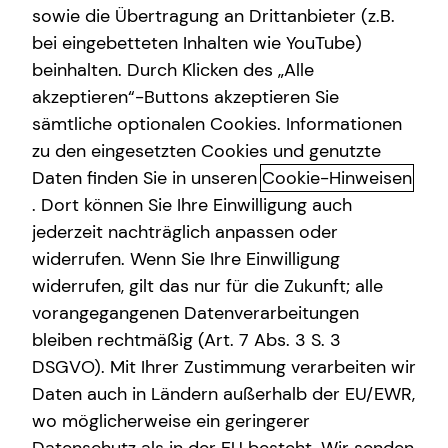
sowie die Übertragung an Drittanbieter (z.B.
Altersvorsorge
bei eingebetteten Inhalten wie YouTube)
beinhalten. Durch Klicken des „Alle
Gewerbliche Versicherungen
akzeptieren“-Buttons akzeptieren Sie
Arbeitskraftabsicherung: Warum
Arbeitskraftabsicherung
sämtliche optionalen Cookies. Informationen
deine Arbeitskraft geschützt
zu den eingesetzten Cookies und genutzte
Kindervorsorge
werden sollte
Daten finden Sie in unseren
Cookie-Hinweisen
Sach- und Vermögenssicherung
. Dort können Sie Ihre Einwilligung auch
Einen wertvollen Gegenstand, das eigene Auto oder die
jederzeit nachträglich anpassen oder
Expat
Wohnung versichern? Klingt logisch. Aber auch die eigene
widerrufen. Wenn Sie Ihre Einwilligung
Arbeitskraft sollten erwerbstätige Menschen finanziell
widerrufen, gilt das nur für die Zukunft; alle
absichern. Hast du schon einmal darüber nachgedacht,
vorangegangenen Datenverarbeitungen
was passieren würde, wenn du aus gesundheitlichen
bleiben rechtmäßig (Art. 7 Abs. 3 S. 3
Gründen nicht mehr arbeiten könntest? Dieses Risiko ist
DSGVO). Mit Ihrer Zustimmung verarbeiten wir
viel höher, als die meisten vermuten. Jede vierte Person
Daten auch in Ländern außerhalb der EU/EWR,
ist im Laufe ihres Berufslebens von Erwerbs- oder gar
wo möglicherweise ein geringerer
Berufsunfähigkeit bedroht. Ein schlimmer Unfall oder eine