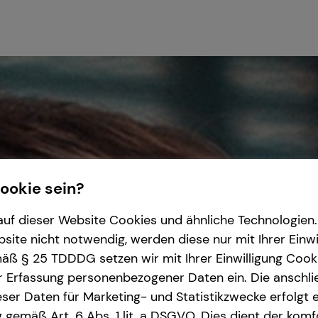
Cookie sein?
uf dieser Website Cookies und ähnliche Technologien. 
ite nicht notwendig, werden diese nur mit Ihrer Einwi
ß § 25 TDDDG setzen wir mit Ihrer Einwilligung Cook
r Erfassung personenbezogener Daten ein. Die anschl
ser Daten für Marketing- und Statistikzwecke erfolgt e
ng gemäß Art. 6 Abs. 1 lit. a DSGVO. Dies dient der kom