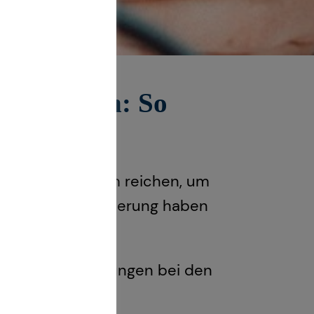
profitieren: So
e Rente wird kaum reichen, um
r eine Grundsicherung haben
eilen und Einsparungen bei den
d mehr des