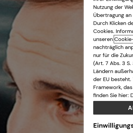
Nutzung der Web
Betriebliche Altersvorsorge
Übertragung an D
Durch Klicken de
Investment
Cookies. Inform
unseren
Cookie
nachträglich anp
Kapitalanlage Immobilien
nur für die Zuk
(Art. 7 Abs. 3 S
Altersvorsorge
Ländern außerha
der EU besteht.
Gewerbliche Versicherungen
Framework, das 
finden Sie hier:
Arbeitskraftabsicherung
A
Kindervorsorge
Einwilligung