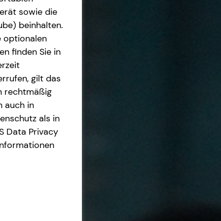
erät sowie die
ube) beinhalten.
e optionalen
n finden Sie in
rzeit
rrufen, gilt das
en rechtmäßig
n auch in
nschutz als in
S Data Privacy
Informationen