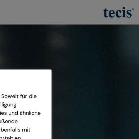
Soweit für die
lligung
ies und ähnliche
ießende
benfalls mit
fortablen