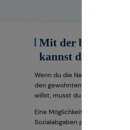
Mit der betrieblic
kannst du die gese
Wenn du die Nachrichten verfolg
den gewohnten Lebensstandard 
willst, musst du selbst aktiv w
Eine Möglichkeit dafür ist die b
Sozialabgaben plus des Arbeitg