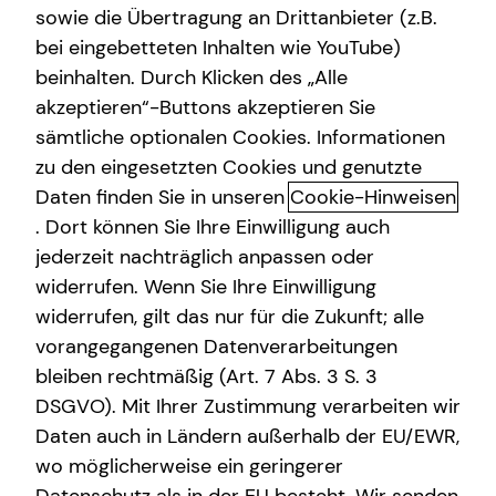
sowie die Übertragung an Drittanbieter (z.B.
bei eingebetteten Inhalten wie YouTube)
beinhalten. Durch Klicken des „Alle
akzeptieren“-Buttons akzeptieren Sie
Altersvorsorge
sämtliche optionalen Cookies. Informationen
zu den eingesetzten Cookies und genutzte
Das Altersvorsorgedepot: Die nächste
Daten finden Sie in unseren
Cookie-Hinweisen
Generation der privaten geförderten
. Dort können Sie Ihre Einwilligung auch
Altersvorsorge
jederzeit nachträglich anpassen oder
Die private Altersvorsorgereform ist auf den Weg
widerrufen. Wenn Sie Ihre Einwilligung
gebracht und eröffnet neue Möglichkeiten beim
widerrufen, gilt das nur für die Zukunft; alle
Vermögensaufbau und bei deiner Altersvorsorge. Ab dem
vorangegangenen Datenverarbeitungen
01.01.2027 tritt sie in Kraft. Spannend daran sind vor allem
bleiben rechtmäßig (Art. 7 Abs. 3 S. 3
modernere und kostengünstigere Lösungen, mehr
DSGVO). Mit Ihrer Zustimmung verarbeiten wir
Kapitalmarktorientierung, attraktivere Förderung und die
Daten auch in Ländern außerhalb der EU/EWR,
Einbeziehung weiterer Berufsgruppen.
wo möglicherweise ein geringerer
Vorgesehen sind staatliche Zulagen von bis zu 540 Euro