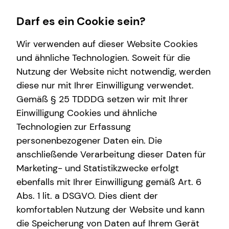
Darf es ein Cookie sein?
Wir verwenden auf dieser Website Cookies
und ähnliche Technologien. Soweit für die
Nutzung der Website nicht notwendig, werden
Wissenswertes
Finanzberatung
Betriebliche Altersvorsorge
Service
diese nur mit Ihrer Einwilligung verwendet.
Gemäß § 25 TDDDG setzen wir mit Ihrer
Über tecis
Spezialisten-Netzwerk
Arbeitnehmende
Kundenportal
Einwilligung Cookies und ähnliche
Investment
Unternehmen
Technologien zur Erfassung
personenbezogener Daten ein. Die
Altersvorsorge
Anforderungen für Unrternehmen
anschließende Verarbeitung dieser Daten für
Kapitalanlage Immobilien
bAV-Bausteine für Unternehmen
Marketing- und Statistikzwecke erfolgt
ebenfalls mit Ihrer Einwilligung gemäß Art. 6
Abs. 1 lit. a DSGVO. Dies dient der
komfortablen Nutzung der Website und kann
die Speicherung von Daten auf Ihrem Gerät