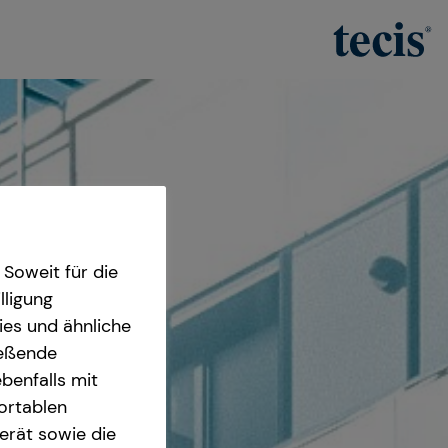
Soweit für die
lligung
ies und ähnliche
ießende
benfalls mit
fortablen
erät sowie die