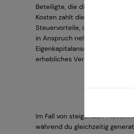
Beteiligte, die dich dabei unte
Kosten zahlt die Mieterin bzw. d
Steuervorteile, die du bei eine
in Anspruch nehmen könntest. 
Eigenkapitalansatz und einer m
erhebliches Vermögen aufbauen
Im Fall von steigenden Mietein
während du gleichzeitig gener