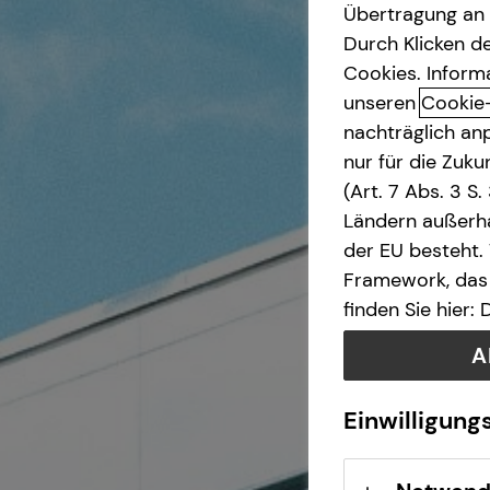
Übertragung an D
bAV-Bausteine für
Durch Klicken de
Unternehmen
Cookies. Inform
unseren
Cookie
nachträglich anp
nur für die Zuk
(Art. 7 Abs. 3 S
Ländern außerha
der EU besteht.
Framework, das 
finden Sie hier:
A
Einwilligung