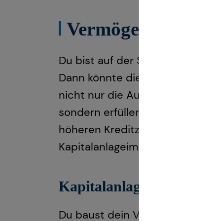
Vermögensaufbau 
Du bist auf der Suche nach eine
Dann könnte die Investition in I
nicht nur die Aussicht auf lang
sondern erfüllen auch den Wunsc
höheren Kreditzinsen für die Kau
Kapitalanlageimmobilien sind ein
Kapitalanlageimmobilien b
Du baust dein Vermögen nicht al