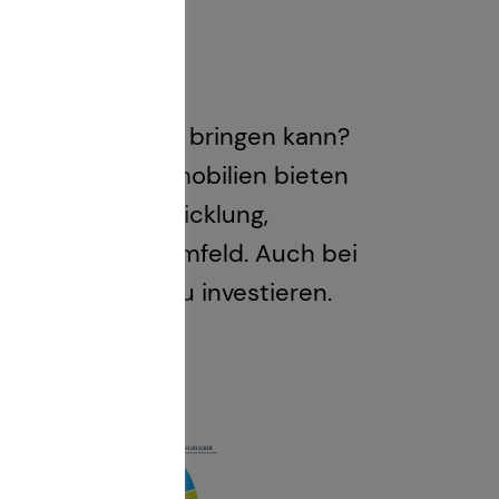
eten
n Zeiten Rendite bringen kann?
 Kapitalanlageimmobilien bieten
sitive Wertentwicklung,
volatilen Marktumfeld. Auch bei
bilen Sachwert zu investieren.
le Zukunft.