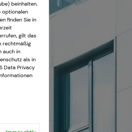
ube) beinhalten.
e optionalen
n finden Sie in
rzeit
rrufen, gilt das
en rechtmäßig
n auch in
nschutz als in
S Data Privacy
Informationen