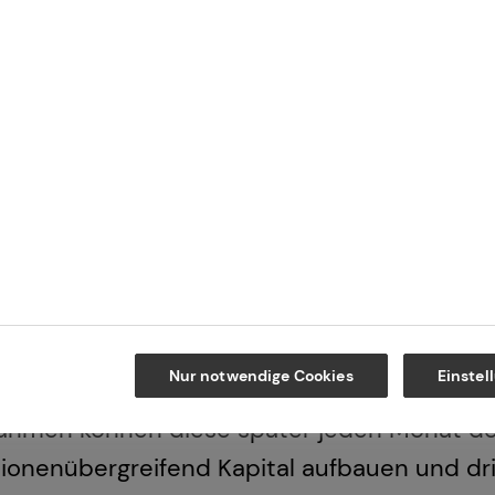
rstützen: Den Großteil der monatlichen
er Mieter und der Staat ermöglicht dir
r selbst genutzten Wohnimmobilie nicht
Somit lässt sich bei überschaubarem
oderaten monatlichen Zuzahlung ein
.
Nur notwendige Cookies
Einstel
nahmen können diese später jeden Monat de
ationenübergreifend Kapital aufbauen und 