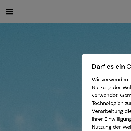
Wissenswertes
Finanzberatung
Betriebliche Altersvorsorge
Service
Darf es ein 
Über tecis
Spezialisten-Netzwerk
Arbeitnehmende
Kundenportal
Wir verwenden a
Nutzung der Webs
Investment
Unternehmen
verwendet. Gemä
Technologien zu
Verarbeitung die
Altersvorsorge
Anforderungen für
Ihrer Einwilligu
Unrternehmen
Nutzung der Web
Kapitalanlage Immobilien