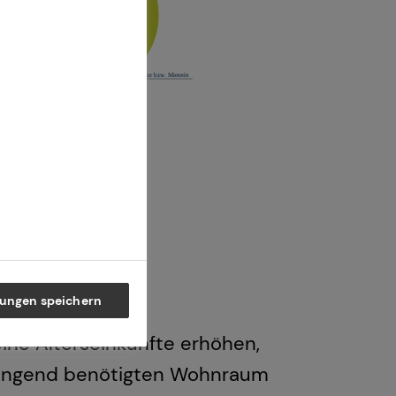
lungen speichern
ine Alterseinkünfte erhöhen,
dringend benötigten Wohnraum