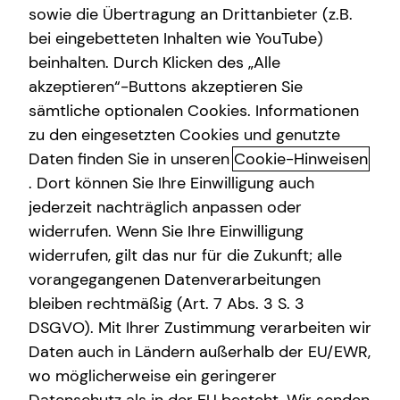
sowie die Übertragung an Drittanbieter (z.B.
bei eingebetteten Inhalten wie YouTube)
beinhalten. Durch Klicken des „Alle
akzeptieren“-Buttons akzeptieren Sie
Träume realisieren und dein
sämtliche optionalen Cookies. Informationen
Eigenheim verwirklichen
zu den eingesetzten Cookies und genutzte
Daten finden Sie in unseren
Cookie-Hinweisen
In Zeiten steigender Mietpreise und zunehmend knappen
. Dort können Sie Ihre Einwilligung auch
Wohnraums wird der Kauf einer eigenen Immobilie immer
jederzeit nachträglich anpassen oder
attraktiver. Doch die Finanzierung eines Eigenheims ist
widerrufen. Wenn Sie Ihre Einwilligung
weit mehr als nur eine finanzielle Entscheidung – sie ist
widerrufen, gilt das nur für die Zukunft; alle
ein emotionaler Meilenstein, der perfekt zu deiner
vorangegangenen Datenverarbeitungen
persönlichen Situation passen sollte. Ein sicheres
Einkommen, ausreichendes Eigenkapital und eine gute
bleiben rechtmäßig (Art. 7 Abs. 3 S. 3
Bonität bilden die Basis für eine solide
DSGVO). Mit Ihrer Zustimmung verarbeiten wir
Immobilienfinanzierung. Dabei sollte dein Eigenheim
Daten auch in Ländern außerhalb der EU/EWR,
immer ein Ort zum Wohlfühlen sein und keine zu große
wo möglicherweise ein geringerer
finanzielle Belastung darstellen.