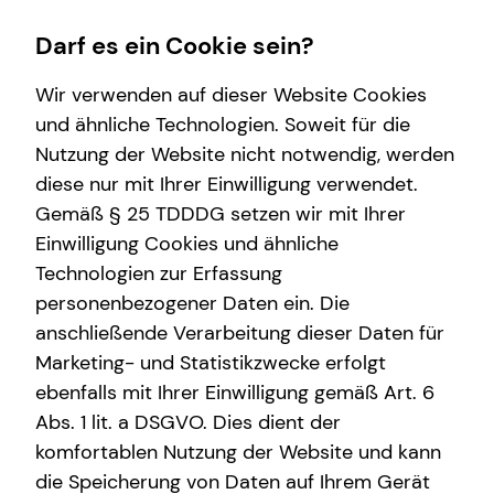
Darf es ein Cookie sein?
Wir verwenden auf dieser Website Cookies
und ähnliche Technologien. Soweit für die
Nutzung der Website nicht notwendig, werden
Wissenswertes
Finanzberatung
Service
Karriere-Infos
diese nur mit Ihrer Einwilligung verwendet.
Gemäß § 25 TDDDG setzen wir mit Ihrer
Interview
Spezialisten-Netzwerk
Kundenportal
Karrierechancen
Einwilligung Cookies und ähnliche
Über mich
Private Krankenvorsorge
Schadenabwicklung
Initiativbewerbung
Technologien zur Erfassung
personenbezogener Daten ein. Die
Über tecis
Immobilienfinanzierung
anschließende Verarbeitung dieser Daten für
Podcast
Betriebliche Altersvorsorge
Marketing- und Statistikzwecke erfolgt
ebenfalls mit Ihrer Einwilligung gemäß Art. 6
teamzukunft
Investment
Abs. 1 lit. a DSGVO. Dies dient der
Kapitalanlage Immobilien
komfortablen Nutzung der Website und kann
die Speicherung von Daten auf Ihrem Gerät
Arbeitskraftabsicherung