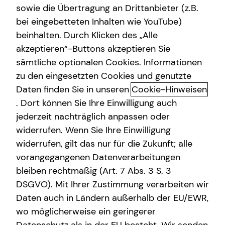
sowie die Übertragung an Drittanbieter (z.B.
Altersvorsorge
bei eingebetteten Inhalten wie YouTube)
+49 (173) 7057762
beinhalten. Durch Klicken des „Alle
Gewerbliche Versicherungen
akzeptieren“-Buttons akzeptieren Sie
Arbeitskraftabsicherung
sämtliche optionalen Cookies. Informationen
zu den eingesetzten Cookies und genutzte
Kindervorsorge
Daten finden Sie in unseren
Cookie-Hinweisen
Sach- und Vermögenssicherung
. Dort können Sie Ihre Einwilligung auch
jederzeit nachträglich anpassen oder
Geschäftszeiten
Expat
widerrufen. Wenn Sie Ihre Einwilligung
widerrufen, gilt das nur für die Zukunft; alle
Montag
10:00 - 21:00 Uhr
vorangegangenen Datenverarbeitungen
bleiben rechtmäßig (Art. 7 Abs. 3 S. 3
Dienstag
10:00 - 21:00 Uhr
DSGVO). Mit Ihrer Zustimmung verarbeiten wir
Mittwoch
10:00 - 21:00 Uhr
Daten auch in Ländern außerhalb der EU/EWR,
wo möglicherweise ein geringerer
Donnerstag
10:00 - 21:00 Uhr