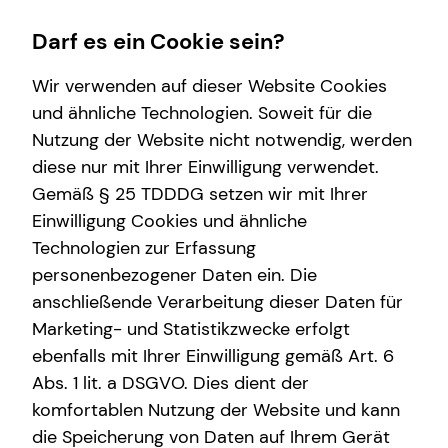
Darf es ein Cookie sein?
Wir verwenden auf dieser Website Cookies
Ilka Slink
Seniorberaterin
und ähnliche Technologien. Soweit für die
Nutzung der Website nicht notwendig, werden
Wissenswertes
Finanzberatung
Service
Karriere-Infos
diese nur mit Ihrer Einwilligung verwendet.
Gemäß § 25 TDDDG setzen wir mit Ihrer
Über mich
Videoberatung
Kundenportal
Karrierechancen
Einwilligung Cookies und ähnliche
Interview
Spezialisten-Netzwerk
Schadenabwicklung
Initiativbewerbung
E-Mail
Anruf
Maps
vCard
Technologien zur Erfassung
personenbezogener Daten ein. Die
Über tecis
Private Krankenvorsorge
anschließende Verarbeitung dieser Daten für
Immobilienfinanzierung
Marketing- und Statistikzwecke erfolgt
ebenfalls mit Ihrer Einwilligung gemäß Art. 6
Betriebliche Altersvorsorge
ilka.slink@tecis.de
Abs. 1 lit. a DSGVO. Dies dient der
Investment
komfortablen Nutzung der Website und kann
Castroper Straße 12
die Speicherung von Daten auf Ihrem Gerät
Kapitalanlage Immobilien
44791 Bochum