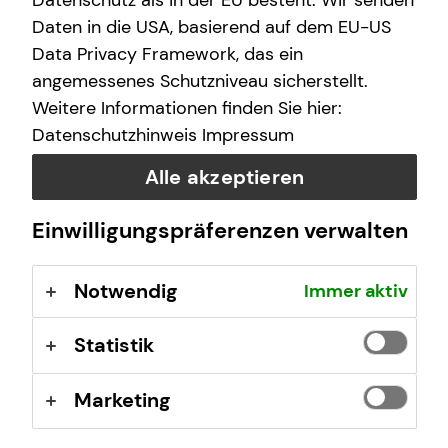
Datenschutz als in der EU besteht. Wir senden
Freitag
10:00 - 21:00 Uhr
Daten in die USA, basierend auf dem EU-US
Data Privacy Framework, das ein
Samstag
10:00 - 17:00 Uhr
angemessenes Schutzniveau sicherstellt.
Weitere Informationen finden Sie hier:
Datenschutzhinweis
Impressum
Selbstverständlich sind auch Termine außerhalb
dieser Geschäftszeiten auf Anfrage möglich.
Alle akzeptieren
Einwilligungspräferenzen verwalten
Kontaktformular
Notwendig
Immer aktiv
Statistik
Marketing