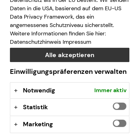
Datenschutz als in der EU besteht. Wir senden
Meine Beratung steht für:
Daten in die USA, basierend auf dem EU-US
Data Privacy Framework, das ein
individuelle Lösungen statt Standardkonzepte
angemessenes Schutzniveau sicherstellt.
transparente und verständliche Empfehlungen
Weitere Informationen finden Sie hier:
einen investmentbasierten Ansatz mit Weitblick
Datenschutzhinweis
Impressum
eine Zusammenarbeit auf Augenhöhe
Alle akzeptieren
Ein besonderes Anliegen ist mir zudem das
Thema
Female Finance
. Ich möchte Frauen ermutigen,
Einwilligungspräferenzen verwalten
ihre finanzielle Zukunft aktiv zu gestalten, Vermögen
strategisch aufzubauen und selbstbewusst
Investmententscheidungen zu treffen.
Notwendig
Immer aktiv
Ein strukturierter Finanzplan schafft Sicherheit,
Statistik
Orientierung und Entscheidungsfreiheit.
Weil die Zukunft dir gehört.
Marketing
Ich freue mich auf unser Kennenlernen.