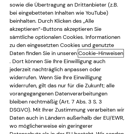
sowie die Übertragung an Drittanbieter (z.B.
Altersvorsorge
bei eingebetteten Inhalten wie YouTube)
beinhalten. Durch Klicken des „Alle
Gewerbliche Versicherungen
akzeptieren“-Buttons akzeptieren Sie
Ilka Slink kennenlernen in
Arbeitskraftabsicherung
sämtliche optionalen Cookies. Informationen
Bochum
zu den eingesetzten Cookies und genutzte
Kindervorsorge
Daten finden Sie in unseren
Cookie-Hinweisen
Wer sich aktiv mit seinen Finanzen beschäftigt,
Sach- und Vermögenssicherung
. Dort können Sie Ihre Einwilligung auch
übernimmt Verantwortung für seine Zukunft und genau
jederzeit nachträglich anpassen oder
dabei begleite ich dich.
Expat
widerrufen. Wenn Sie Ihre Einwilligung
Ich biete eine ganzheitliche Finanzberatung, die sich an
widerrufen, gilt das nur für die Zukunft; alle
deinen persönlichen Zielen und deiner aktuellen
vorangegangenen Datenverarbeitungen
Lebenssituation orientiert. Ob Vermögensaufbau,
bleiben rechtmäßig (Art. 7 Abs. 3 S. 3
Altersvorsorge, Immobilienfinanzierung oder Absicherung
DSGVO). Mit Ihrer Zustimmung verarbeiten wir
- wir entwickeln gemeinsam eine klare Strategie, die
Daten auch in Ländern außerhalb der EU/EWR,
langfristig funktioniert und sich flexibel an dein Leben
wo möglicherweise ein geringerer
anpasst.