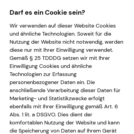
Darf es ein Cookie sein?
Wir verwenden auf dieser Website Cookies
und ähnliche Technologien. Soweit für die
Nutzung der Website nicht notwendig, werden
Wissenswertes
Finanzberatung
Service
Karriere-Infos
diese nur mit Ihrer Einwilligung verwendet.
Gemäß § 25 TDDDG setzen wir mit Ihrer
Über mich
Videoberatung
Kundenportal
Karrierechancen
Einwilligung Cookies und ähnliche
Interview
Spezialisten-Netzwerk
Schadenabwicklung
Initiativbewerbung
Technologien zur Erfassung
personenbezogener Daten ein. Die
Über tecis
Private Krankenvorsorge
anschließende Verarbeitung dieser Daten für
Immobilienfinanzierung
Marketing- und Statistikzwecke erfolgt
ebenfalls mit Ihrer Einwilligung gemäß Art. 6
Betriebliche Altersvorsorge
Abs. 1 lit. a DSGVO. Dies dient der
Ilka Slink
Investment
komfortablen Nutzung der Website und kann
die Speicherung von Daten auf Ihrem Gerät
Kapitalanlage Immobilien