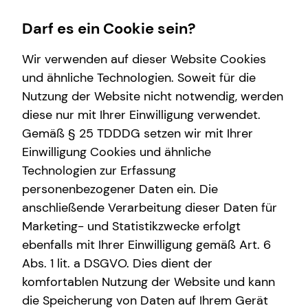
Darf es ein Cookie sein?
Wir verwenden auf dieser Website Cookies
Impressum
und ähnliche Technologien. Soweit für die
Nutzung der Website nicht notwendig, werden
Dr. rer. nat. Jens Terhalle
Finanzberatung
Private Krankenversicherung
Wissenswertes
Service
diese nur mit Ihrer Einwilligung verwendet.
Gemäß § 25 TDDDG setzen wir mit Ihrer
Videoberatung
Überblick
Interview
Kundenportal
Selbstständiger Repräsentant für die tecis
Einwilligung Cookies und ähnliche
Spezialisten-Netzwerk
Krankenzusatzversicherung
Über tecis
Finanzdienstleistungen AG
Technologien zur Erfassung
Schloßstraße 8-10
personenbezogener Daten ein. Die
Altersvorsorge
Betriebliche Krankenversicherung
Über mich
45468 Mülheim an der Ruhr
anschließende Verarbeitung dieser Daten für
Arbeitskraftabsicherung
Marketing- und Statistikzwecke erfolgt
Mobil: +49 (170) 9373129
E-Mail:
jens.terhalle@tecis.de
ebenfalls mit Ihrer Einwilligung gemäß Art. 6
Kindervorsorge
Abs. 1 lit. a DSGVO. Dies dient der
Sach- und Vermögenssicherung
komfortablen Nutzung der Website und kann
Verantwortlicher im Sinne des § 18 Abs. 2
die Speicherung von Daten auf Ihrem Gerät
MStV