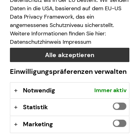
Datenschutz als in der EU besteht. Wir senden
(GewO), §§ 59 – 68 Gesetz über den
Daten in die USA, basierend auf dem EU-US
Versicherungsvertrag (VVG), Verordnung über die
Data Privacy Framework, das ein
Versicherungsvermittlung und -beratung (VersVermV),
angemessenes Schutzniveau sicherstellt.
abrufbar unter
www.gesetze-im-internet.de
Weitere Informationen finden Sie hier:
Datenschutzhinweis
Impressum
Erlaubnis nach § 34f GewO ​
Alle akzeptieren
Aufsichtsbehörde:
Einwilligungspräferenzen verwalten
IHK zu Köln
Unter Sachsenhausen 10-26
Notwendig
Immer aktiv
50667 Köln
Registrierungsnummer: D-F-156-U9IR-11
Statistik
Berufsbezeichnung: Finanzanlagenvermittler nach § 34f
Marketing
Abs. 1 Satz 1 Nr. 1 GewO Bundesrepublik Deutschland
Berufsrechtliche Regelungen: § 34 f Gewerbeordnung