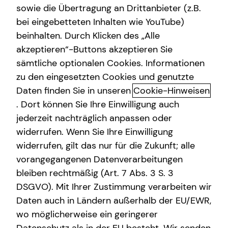
sowie die Übertragung an Drittanbieter (z.B.
bei eingebetteten Inhalten wie YouTube)
Dr. rer. nat. Jens Terhalle
beinhalten. Durch Klicken des „Alle
Schloßstraße 8-10
akzeptieren“-Buttons akzeptieren Sie
45468 Mülheim an der Ruhr
sämtliche optionalen Cookies. Informationen
zu den eingesetzten Cookies und genutzte
Erlaubnis nach § 34d GewO​
Daten finden Sie in unseren
Cookie-Hinweisen
. Dort können Sie Ihre Einwilligung auch
Aufsichtsbehörde:
jederzeit nachträglich anpassen oder
IHK zu Köln
widerrufen. Wenn Sie Ihre Einwilligung
Unter Sachsenhausen 10-26
widerrufen, gilt das nur für die Zukunft; alle
50667 Köln
vorangegangenen Datenverarbeitungen
bleiben rechtmäßig (Art. 7 Abs. 3 S. 3
Registrierungsnummer: D-5P8P-E6B7Z-67
DSGVO). Mit Ihrer Zustimmung verarbeiten wir
Berufsbezeichnung: Versicherungsvertreter mit Erlaubnis
Daten auch in Ländern außerhalb der EU/EWR,
nach § 34 d Abs. 1 GewO Bundesrepublik Deutschland
wo möglicherweise ein geringerer
Berufsrechtliche Regelungen: § 34 d Gewerbeordnung