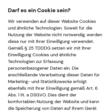
Darf es ein Cookie sein?
Wir verwenden auf dieser Website Cookies
und ähnliche Technologien. Soweit für die
Nutzung der Website nicht notwendig, werden
Finanzberatung
Private Krankenversicherung
Wissenswertes
Service
diese nur mit Ihrer Einwilligung verwendet.
Gemäß § 25 TDDDG setzen wir mit Ihrer
Videoberatung
Überblick
Interview
Kundenportal
Einwilligung Cookies und ähnliche
Spezialisten-Netzwerk
Krankenzusatzversicherung
Über tecis
Technologien zur Erfassung
personenbezogener Daten ein. Die
Altersvorsorge
Betriebliche Krankenversicherung
Über mich
anschließende Verarbeitung dieser Daten für
Arbeitskraftabsicherung
Marketing- und Statistikzwecke erfolgt
ebenfalls mit Ihrer Einwilligung gemäß Art. 6
Kindervorsorge
Abs. 1 lit. a DSGVO. Dies dient der
Sach- und Vermögenssicherung
komfortablen Nutzung der Website und kann
die Speicherung von Daten auf Ihrem Gerät