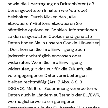
sowie die Übertragung an Drittanbieter (z.B.
bei eingebetteten Inhalten wie YouTube)
beinhalten. Durch Klicken des „Alle
akzeptieren“-Buttons akzeptieren Sie
Krankenzusatzversicherung -
sämtliche optionalen Cookies. Informationen
rundum abgesichert
zu den eingesetzten Cookies und genutzte
Daten finden Sie in unseren
Cookie-Hinweisen
Die gesetzliche Krankenversicherung (GKV) bietet eine
. Dort können Sie Ihre Einwilligung auch
medizinische Grundversorgung, die möglicherweise nicht
jederzeit nachträglich anpassen oder
alle individuellen Bedürfnisse abdeckt. Mit einer privaten
widerrufen. Wenn Sie Ihre Einwilligung
Zusatzversicherung können Versicherte der gesetzlichen
widerrufen, gilt das nur für die Zukunft; alle
Krankenversicherung ihr Leistungsspektrum erweitern. So
vorangegangenen Datenverarbeitungen
haben sie die Möglichkeit, Leistungen in Anspruch zu
nehmen, die ansonsten nur Patientinnen und Patienten
bleiben rechtmäßig (Art. 7 Abs. 3 S. 3
der privaten Krankenvollversicherung zustehen.
DSGVO). Mit Ihrer Zustimmung verarbeiten wir
Daten auch in Ländern außerhalb der EU/EWR,
Private Zusatzversicherungen im Überblick
wo möglicherweise ein geringerer