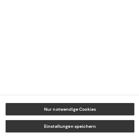
Impressum
Datenschutz
Cookie-Einstellungen
Beschwerdedialog
Offenlegung von Nachhaltigkeitsthemen
Transparenzhinweis BFSG
www.tecis.de
Nur notwendige Cookies
Einstellungen speichern