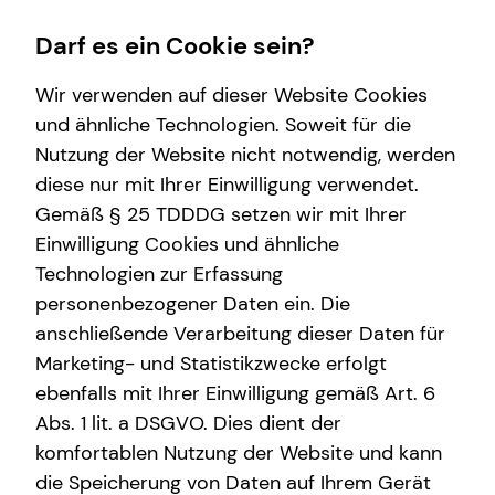
Darf es ein Cookie sein?
Wir verwenden auf dieser Website Cookies
und ähnliche Technologien. Soweit für die
Nutzung der Website nicht notwendig, werden
Finanzberatung
Karriere
Wissenswertes
Service
diese nur mit Ihrer Einwilligung verwendet.
Gemäß § 25 TDDDG setzen wir mit Ihrer
Videoberatung
Karrierechancen
Über mich
Kundenportal
Einwilligung Cookies und ähnliche
Spezialisten-Netzwerk
Ausbildung
Über tecis
Schadenabwicklung
Technologien zur Erfassung
personenbezogener Daten ein. Die
Private Krankenvorsorge
Trainee
Podcast
anschließende Verarbeitung dieser Daten für
Immobilienfinanzierung
Praktikum
teamzukunft
Marketing- und Statistikzwecke erfolgt
ebenfalls mit Ihrer Einwilligung gemäß Art. 6
Betriebliche Altersvorsorge
Teamassistenz
Interview
Abs. 1 lit. a DSGVO. Dies dient der
Investment
Direkteinstieg
komfortablen Nutzung der Website und kann
die Speicherung von Daten auf Ihrem Gerät
Kapitalanlage Immobilien