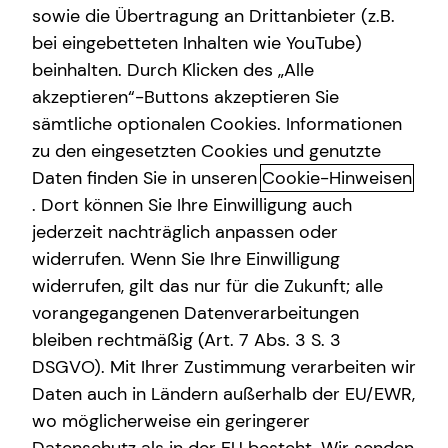
sowie die Übertragung an Drittanbieter (z.B.
Altersvorsorge
bei eingebetteten Inhalten wie YouTube)
beinhalten. Durch Klicken des „Alle
Gewerbliche Versicherungen
akzeptieren“-Buttons akzeptieren Sie
Das tecis Spezialisten-Netzwerk:
Arbeitskraftabsicherung
sämtliche optionalen Cookies. Informationen
in jeder Phase für dich da!
zu den eingesetzten Cookies und genutzte
Kindervorsorge
Daten finden Sie in unseren
Cookie-Hinweisen
Ganzheitlich beraten“ bedeutet für mich die 100%ige
Sach- und Vermögenssicherung
. Dort können Sie Ihre Einwilligung auch
Ausrichtung auf deine individuellen Wünsche und
jederzeit nachträglich anpassen oder
Bedürfnisse. Gemeinsam beleuchten wir alle Aspekte für
Expat
widerrufen. Wenn Sie Ihre Einwilligung
deine Finanzplanung und entwickeln ein
widerrufen, gilt das nur für die Zukunft; alle
maßgeschneidertes und ganzheitliches Konzept, das wir
vorangegangenen Datenverarbeitungen
immer wieder neu an deine veränderte Lebenssituation
anpassen können – dein Leben lang und bundesweit.
bleiben rechtmäßig (Art. 7 Abs. 3 S. 3
DSGVO). Mit Ihrer Zustimmung verarbeiten wir
Um dir passende Produkte anbieten zu können, arbeitet
Daten auch in Ländern außerhalb der EU/EWR,
tecis mit einer Vielzahl renommierter
wo möglicherweise ein geringerer
Produktpartnerinnen und -partner zusammen. Bei der