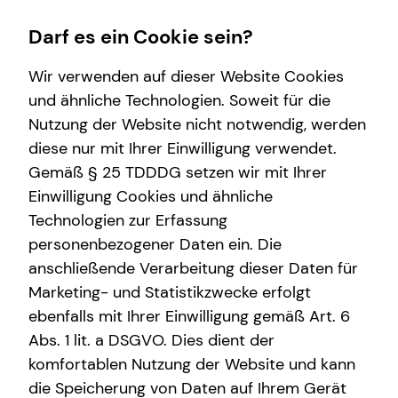
Darf es ein Cookie sein?
Wir verwenden auf dieser Website Cookies
und ähnliche Technologien. Soweit für die
Nutzung der Website nicht notwendig, werden
Finanzberatung
Karriere
Wissenswertes
Service
diese nur mit Ihrer Einwilligung verwendet.
Gemäß § 25 TDDDG setzen wir mit Ihrer
Videoberatung
Karrierechancen
Über mich
Kundenportal
Einwilligung Cookies und ähnliche
Spezialisten-Netzwerk
Ausbildung
Über tecis
Schadenabwicklung
Technologien zur Erfassung
personenbezogener Daten ein. Die
Private Krankenvorsorge
Trainee
Podcast
anschließende Verarbeitung dieser Daten für
Immobilienfinanzierung
Praktikum
teamzukunft
Marketing- und Statistikzwecke erfolgt
ebenfalls mit Ihrer Einwilligung gemäß Art. 6
Betriebliche Altersvorsorge
Teamassistenz
Interview
Abs. 1 lit. a DSGVO. Dies dient der
Investment
Direkteinstieg
komfortablen Nutzung der Website und kann
die Speicherung von Daten auf Ihrem Gerät
Kapitalanlage Immobilien