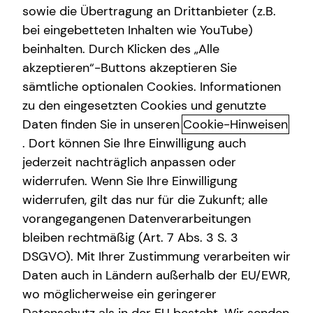
sowie die Übertragung an Drittanbieter (z.B.
Arbeitskraftabsicherung
bei eingebetteten Inhalten wie YouTube)
beinhalten. Durch Klicken des „Alle
Kindervorsorge
akzeptieren“-Buttons akzeptieren Sie
Financial advice for expats
Sach- und Vermögenssicherung
sämtliche optionalen Cookies. Informationen
zu den eingesetzten Cookies und genutzte
Living and working in a new country comes with great
Immobilienfinanzierung
Daten finden Sie in unseren
Cookie-Hinweisen
opportunities – and unique financial challenges. Let’s turn
Expat
complexity into clarity.
. Dort können Sie Ihre Einwilligung auch
jederzeit nachträglich anpassen oder
tecis has been successfully advising expats across
widerrufen. Wenn Sie Ihre Einwilligung
Germany on financial planning for many years. Together
widerrufen, gilt das nur für die Zukunft; alle
with you, I develop a tailored solution designed
vorangegangenen Datenverarbeitungen
specifically for your unique situation as an expat – from
bleiben rechtmäßig (Art. 7 Abs. 3 S. 3
your arrival in Germany and starting your career to long-
DSGVO). Mit Ihrer Zustimmung verarbeiten wir
term life planning.
Daten auch in Ländern außerhalb der EU/EWR,
Reliable support in your language
wo möglicherweise ein geringerer