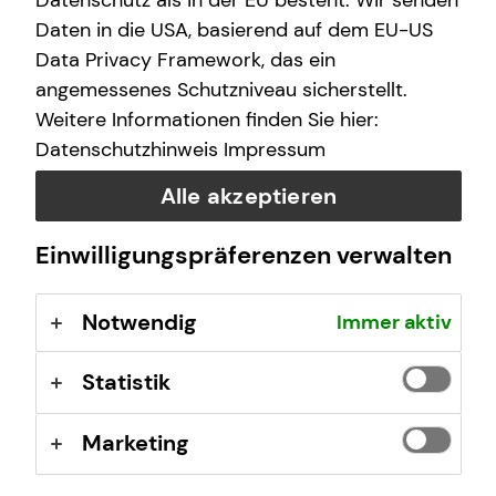
Datenschutz als in der EU besteht. Wir senden
I help you understand the German system and make
Daten in die USA, basierend auf dem EU-US
smart financial decisions – no matter where you come
Data Privacy Framework, das ein
from.
angemessenes Schutzniveau sicherstellt.
Weitere Informationen finden Sie hier:
Datenschutzhinweis
Impressum
What makes my financial advice
Alle akzeptieren
unique?
Einwilligungspräferenzen verwalten
New to Germany?
Notwendig
Immer aktiv
Statistik
Marketing