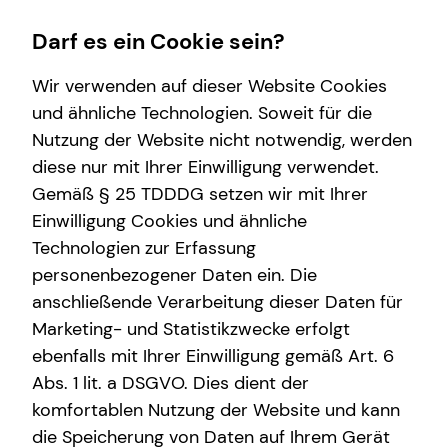
Darf es ein Cookie sein?
Wir verwenden auf dieser Website Cookies
und ähnliche Technologien. Soweit für die
Nutzung der Website nicht notwendig, werden
Finanzberatung
Investment
Service
Karriere-Infos
Wissenswertes
diese nur mit Ihrer Einwilligung verwendet.
Gemäß § 25 TDDDG setzen wir mit Ihrer
Videoberatung
Überblick
Kundenportal
Karrierechancen
Über tecis
Einwilligung Cookies und ähnliche
Spezialisten-Netzwerk
Investmentfonds
Schadenabwicklung
Initiativbewerbung
Podcast
Technologien zur Erfassung
personenbezogener Daten ein. Die
Private Krankenvorsorge
Inflationsbegegnung
teamzukunft
anschließende Verarbeitung dieser Daten für
Betriebliche Altersvorsorge
ELTIF & AIF
Über mich
Marketing- und Statistikzwecke erfolgt
ebenfalls mit Ihrer Einwilligung gemäß Art. 6
Kapitalanlage Immobilien
Interview
Abs. 1 lit. a DSGVO. Dies dient der
Altersvorsorge
komfortablen Nutzung der Website und kann
die Speicherung von Daten auf Ihrem Gerät
Gewerbliche Versicherungen