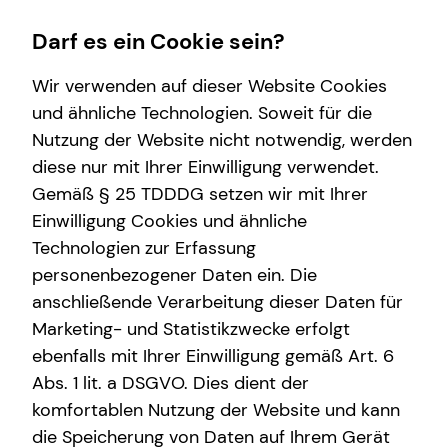
Darf es ein Cookie sein?
Wir verwenden auf dieser Website Cookies
und ähnliche Technologien. Soweit für die
Nutzung der Website nicht notwendig, werden
Finanzberatung
Investment
Service
Karriere-Infos
Wissenswertes
diese nur mit Ihrer Einwilligung verwendet.
Gemäß § 25 TDDDG setzen wir mit Ihrer
Videoberatung
Überblick
Kundenportal
Karrierechancen
Über tecis
Einwilligung Cookies und ähnliche
Spezialisten-Netzwerk
Investmentfonds
Schadenabwicklung
Initiativbewerbung
Podcast
Technologien zur Erfassung
personenbezogener Daten ein. Die
Private Krankenvorsorge
Inflationsbegegnung
teamzukunft
anschließende Verarbeitung dieser Daten für
Betriebliche Altersvorsorge
ELTIF & AIF
Über mich
Marketing- und Statistikzwecke erfolgt
ebenfalls mit Ihrer Einwilligung gemäß Art. 6
Kapitalanlage Immobilien
Interview
Abs. 1 lit. a DSGVO. Dies dient der
Altersvorsorge
komfortablen Nutzung der Website und kann
die Speicherung von Daten auf Ihrem Gerät
Gewerbliche Versicherungen