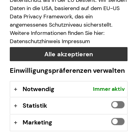
Datenschutz als in der EU besteht. Wir senden
Unkompliziert und ortsunabhängig Finanzen
Daten in die USA, basierend auf dem EU-US
checken
Data Privacy Framework, das ein
Keine Installation einer zusätzlichen Software oder
App notwendig
angemessenes Schutzniveau sicherstellt.
Inhalte und Unterlagen auf deinem Bildschirm
Weitere Informationen finden Sie hier:
mitverfolgen
Datenschutzhinweis
Impressum
Bequemer Online-Abschluss per E-Signatur
Alle akzeptieren
Jetzt beraten lassen
Einwilligungspräferenzen verwalten
Notwendig
Immer aktiv
Statistik
Marketing