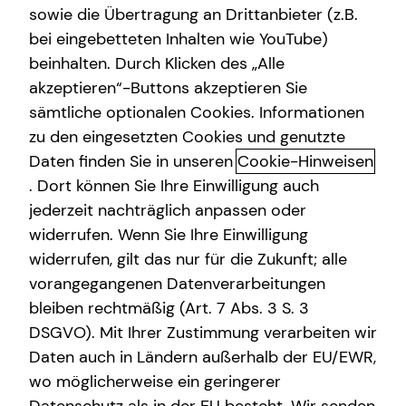
sowie die Übertragung an Drittanbieter (z.B.
Arbeitskraftabsicherung
bei eingebetteten Inhalten wie YouTube)
beinhalten. Durch Klicken des „Alle
Kindervorsorge
akzeptieren“-Buttons akzeptieren Sie
Kamera läuft. Beratung auch.
Sach- und Vermögenssicherung
sämtliche optionalen Cookies. Informationen
zu den eingesetzten Cookies und genutzte
In der Videoberatung erhältst du von mir Antworten auf
Immobilienfinanzierung
Daten finden Sie in unseren
Cookie-Hinweisen
deine persönlichen Finanzfragen im digitalen Gespräch.
Expat
Stelle jetzt gemeinsam mit mir deinen eigenen Finanzplan
. Dort können Sie Ihre Einwilligung auch
auf oder lass deine Versicherungs- und Finanzverträge
jederzeit nachträglich anpassen oder
checken, um monatlich zu sparen oder mehr Leistung zu
widerrufen. Wenn Sie Ihre Einwilligung
bekommen! Ich berate dich persönlich, direkt und
widerrufen, gilt das nur für die Zukunft; alle
unkompliziert – ganz bequem per Video.
vorangegangenen Datenverarbeitungen
bleiben rechtmäßig (Art. 7 Abs. 3 S. 3
DSGVO). Mit Ihrer Zustimmung verarbeiten wir
Daten auch in Ländern außerhalb der EU/EWR,
Die Vorteile meiner Videoberatung
wo möglicherweise ein geringerer