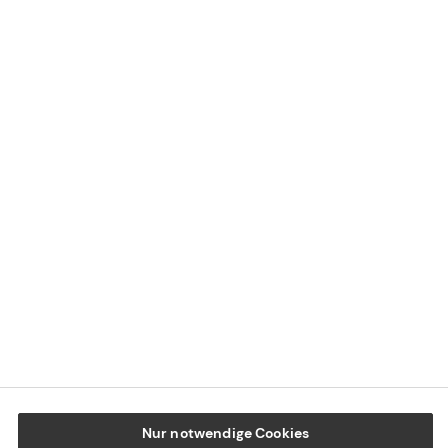
Kontaktübersicht
Impressum
Datenschutz
Cookie-Einstellungen
Beschwerdedialog
Offenlegung von Nachhaltigkeitsthemen
Transparenzhinweis BFSG
www.tecis.de
Nur notwendige Cookies