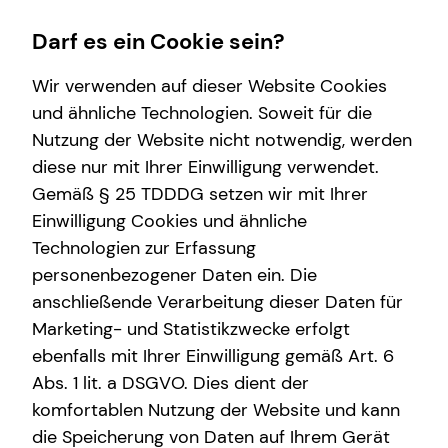
Darf es ein Cookie sein?
Wir verwenden auf dieser Website Cookies
und ähnliche Technologien. Soweit für die
Nutzung der Website nicht notwendig, werden
Wissenswertes
Service
Finanzberatung
Karriere
diese nur mit Ihrer Einwilligung verwendet.
Gemäß § 25 TDDDG setzen wir mit Ihrer
Über tecis
Kundenportal
Spezialisten-Netzwerk
Karrierechancen
Einwilligung Cookies und ähnliche
Podcast
Schadenabwicklung
Private Krankenvorsorge
Ausbildung
Technologien zur Erfassung
personenbezogener Daten ein. Die
teamzukunft
Immobilienfinanzierung
Trainee
anschließende Verarbeitung dieser Daten für
Betriebliche Altersvorsorge
Praktikum
Marketing- und Statistikzwecke erfolgt
ebenfalls mit Ihrer Einwilligung gemäß Art. 6
Investment
Abs. 1 lit. a DSGVO. Dies dient der
Kapitalanlage Immobilien
komfortablen Nutzung der Website und kann
die Speicherung von Daten auf Ihrem Gerät
Altersvorsorge