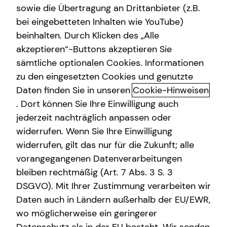
sowie die Übertragung an Drittanbieter (z.B.
bei eingebetteten Inhalten wie YouTube)
beinhalten. Durch Klicken des „Alle
akzeptieren“-Buttons akzeptieren Sie
Azubi zum Kaufmann für
sämtliche optionalen Cookies. Informationen
Versicherung und Finanzen
zu den eingesetzten Cookies und genutzte
(m/w/d)
Daten finden Sie in unseren
Cookie-Hinweisen
. Dort können Sie Ihre Einwilligung auch
Keine Lust auf nine to five? Dann starte
jederzeit nachträglich anpassen oder
jetzt deine Karriere!
widerrufen. Wenn Sie Ihre Einwilligung
widerrufen, gilt das nur für die Zukunft; alle
Du bist kommunikativ und arbeitest gerne im Team? Du
vorangegangenen Datenverarbeitungen
hast dazu noch eine Affinität zur Finanzbranche? Das trifft
bleiben rechtmäßig (Art. 7 Abs. 3 S. 3
sich gut, denn wer seine Interessen kennt und weiß,
DSGVO). Mit Ihrer Zustimmung verarbeiten wir
welche Richtung er beruflich gehen möchte, hat bereits
Daten auch in Ländern außerhalb der EU/EWR,
den ersten Schritt getan. Wir sind bei tecis immer auf der
Suche nach hoch motiviertem Nachwuchs, der Lust auf
wo möglicherweise ein geringerer
eine fundierte Ausbildung mit der späteren Chance auf